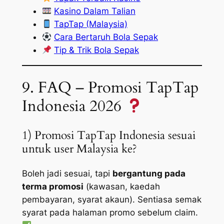
Kasino Dalam Talian
TapTap (Malaysia)
Cara Bertaruh Bola Sepak
Tip & Trik Bola Sepak
9. FAQ – Promosi TapTap
Indonesia 2026
1) Promosi TapTap Indonesia sesuai
untuk user Malaysia ke?
Boleh jadi sesuai, tapi
bergantung pada
terma promosi
(kawasan, kaedah
pembayaran, syarat akaun). Sentiasa semak
syarat pada halaman promo sebelum claim.