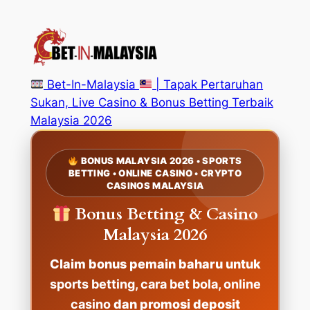
Skip
to
content
Bet-In-Malaysia
| Tapak Pertaruhan
Sukan, Live Casino & Bonus Betting Terbaik
Malaysia 2026
BONUS MALAYSIA 2026 • SPORTS
BETTING • ONLINE CASINO • CRYPTO
CASINOS MALAYSIA
Bonus Betting & Casino
Malaysia 2026
Claim bonus pemain baharu untuk
sports betting, cara bet bola, online
casino
dan promosi deposit