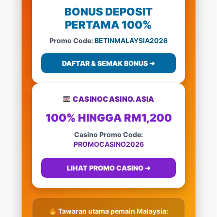
BONUS DEPOSIT
PERTAMA 100%
Promo Code:
BETINMALAYSIA2026
DAFTAR & SEMAK BONUS ➜
CASINOCASINO.ASIA
100% HINGGA RM1,200
Casino Promo Code:
PROMOCASINO2026
LIHAT PROMO CASINO ➜
Tawaran utama pemain Malaysia: