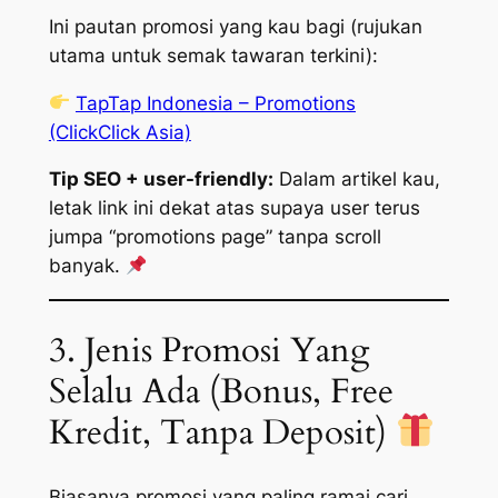
Ini pautan promosi yang kau bagi (rujukan
utama untuk semak tawaran terkini):
TapTap Indonesia – Promotions
(ClickClick Asia)
Tip SEO + user-friendly:
Dalam artikel kau,
letak link ini dekat atas supaya user terus
jumpa “promotions page” tanpa scroll
banyak.
3. Jenis Promosi Yang
Selalu Ada (Bonus, Free
Kredit, Tanpa Deposit)
Biasanya promosi yang paling ramai cari