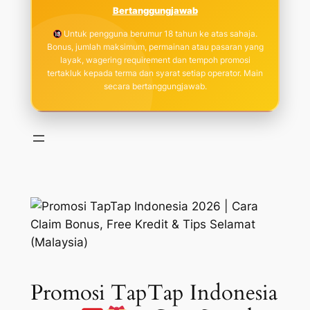
Bertanggungjawab
Untuk pengguna berumur 18 tahun ke atas sahaja.
Bonus, jumlah maksimum, permainan atau pasaran yang
layak, wagering requirement dan tempoh promosi
tertakluk kepada terma dan syarat setiap operator. Main
secara bertanggungjawab.
Promosi TapTap Indonesia