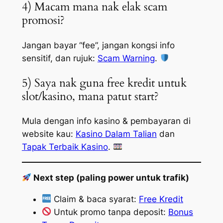
4) Macam mana nak elak scam
promosi?
Jangan bayar “fee”, jangan kongsi info
sensitif, dan rujuk:
Scam Warning
.
5) Saya nak guna free kredit untuk
slot/kasino, mana patut start?
Mula dengan info kasino & pembayaran di
website kau:
Kasino Dalam Talian
dan
Tapak Terbaik Kasino
.
Next step (paling power untuk trafik)
Claim & baca syarat:
Free Kredit
Untuk promo tanpa deposit:
Bonus