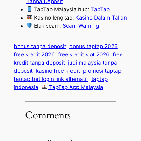
Tanpa Deposit
TapTap Malaysia hub:
TapTap
Kasino lengkap:
Kasino Dalam Talian
Elak scam:
Scam Warning
bonus tanpa deposit
bonus taptap 2026
free kredit 2026
free kredit slot 2026
free
kredit tanpa deposit
judi malaysia tanpa
deposit
kasino free kredit
promosi taptap
taptap bet login link alternatif
taptap
indonesia
TapTap App Malaysia
Comments