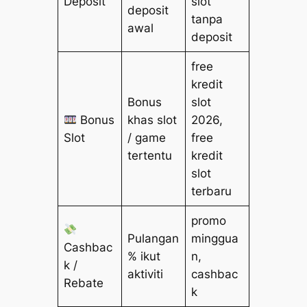
Deposit
slot
deposit
tanpa
awal
deposit
free
kredit
Bonus
slot
Bonus
khas slot
2026,
Slot
/ game
free
tertentu
kredit
slot
terbaru
promo
Pulangan
minggua
Cashbac
% ikut
n,
k /
aktiviti
cashbac
Rebate
k