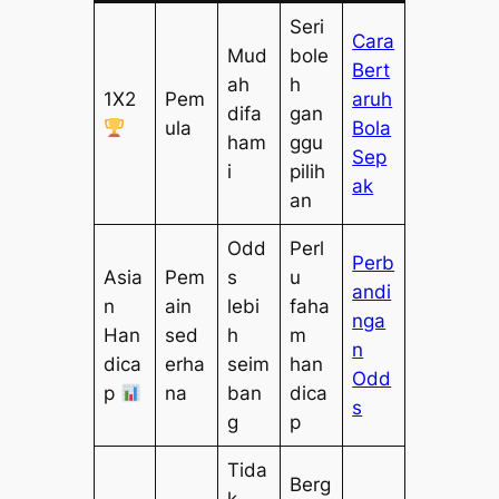
Seri
Cara
Mud
bole
Bert
ah
h
1X2
Pem
aruh
difa
gan
ula
Bola
ham
ggu
Sep
i
pilih
ak
an
Odd
Perl
Perb
Asia
Pem
s
u
andi
n
ain
lebi
faha
nga
Han
sed
h
m
n
dica
erha
seim
han
Odd
p
na
ban
dica
s
g
p
Tida
Berg