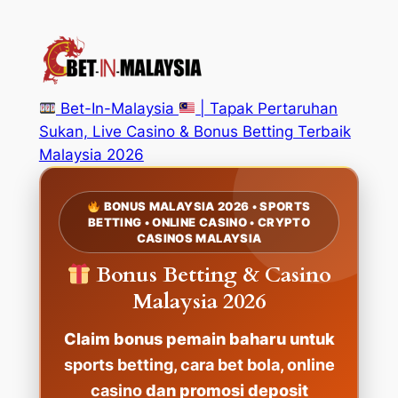
Skip
to
content
Bet-In-Malaysia
| Tapak Pertaruhan
Sukan, Live Casino & Bonus Betting Terbaik
Malaysia 2026
BONUS MALAYSIA 2026 • SPORTS
BETTING • ONLINE CASINO • CRYPTO
CASINOS MALAYSIA
Bonus Betting & Casino
Malaysia 2026
Claim bonus pemain baharu untuk
sports betting, cara bet bola, online
casino
dan promosi deposit