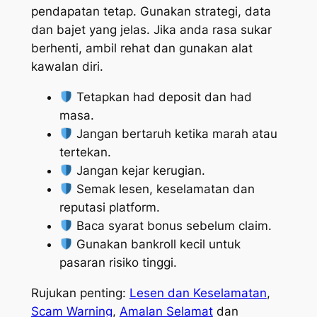
pendapatan tetap. Gunakan strategi, data
dan bajet yang jelas. Jika anda rasa sukar
berhenti, ambil rehat dan gunakan alat
kawalan diri.
Tetapkan had deposit dan had
masa.
Jangan bertaruh ketika marah atau
tertekan.
Jangan kejar kerugian.
Semak lesen, keselamatan dan
reputasi platform.
Baca syarat bonus sebelum claim.
Gunakan bankroll kecil untuk
pasaran risiko tinggi.
Rujukan penting:
Lesen dan Keselamatan
,
Scam Warning
,
Amalan Selamat
dan