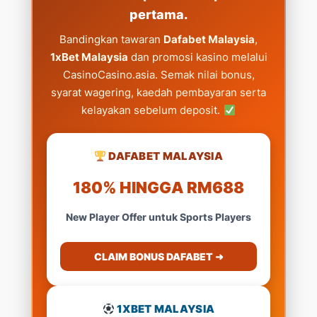
pertama.
Bandingkan tawaran
Dafabet Malaysia
,
1xBet Malaysia
dan promosi kasino melalui
CasinoCasino.asia. Semak nilai bonus,
syarat wagering, kaedah pembayaran serta
kelayakan sebelum deposit.
DAFABET MALAYSIA
180% HINGGA RM688
New Player Offer untuk Sports Players
CLAIM BONUS DAFABET ➜
1XBET MALAYSIA