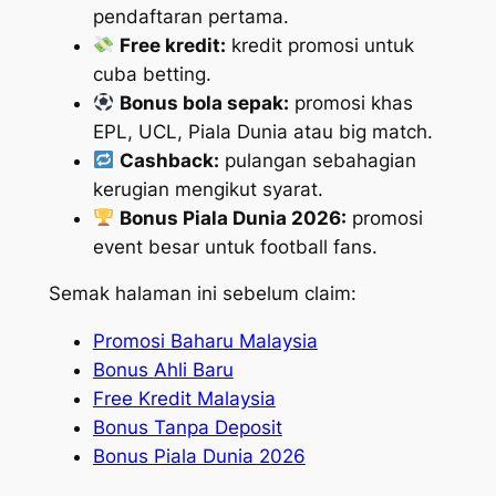
pendaftaran pertama.
Free kredit:
kredit promosi untuk
cuba betting.
Bonus bola sepak:
promosi khas
EPL, UCL, Piala Dunia atau big match.
Cashback:
pulangan sebahagian
kerugian mengikut syarat.
Bonus Piala Dunia 2026:
promosi
event besar untuk football fans.
Semak halaman ini sebelum claim:
Promosi Baharu Malaysia
Bonus Ahli Baru
Free Kredit Malaysia
Bonus Tanpa Deposit
Bonus Piala Dunia 2026