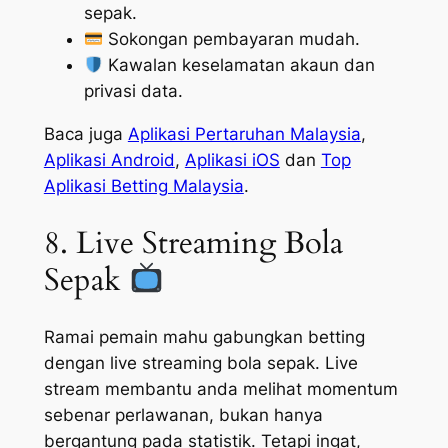
sepak.
Sokongan pembayaran mudah.
Kawalan keselamatan akaun dan
privasi data.
Baca juga
Aplikasi Pertaruhan Malaysia
,
Aplikasi Android
,
Aplikasi iOS
dan
Top
Aplikasi Betting Malaysia
.
8. Live Streaming Bola
Sepak
Ramai pemain mahu gabungkan betting
dengan live streaming bola sepak. Live
stream membantu anda melihat momentum
sebenar perlawanan, bukan hanya
bergantung pada statistik. Tetapi ingat,