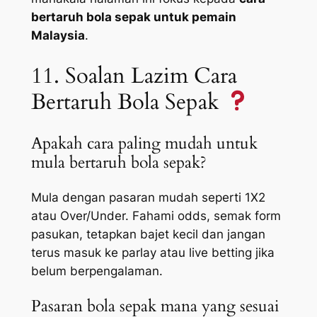
bertaruh bola sepak untuk pemain
Malaysia
.
11. Soalan Lazim Cara
Bertaruh Bola Sepak
Apakah cara paling mudah untuk
mula bertaruh bola sepak?
Mula dengan pasaran mudah seperti 1X2
atau Over/Under. Fahami odds, semak form
pasukan, tetapkan bajet kecil dan jangan
terus masuk ke parlay atau live betting jika
belum berpengalaman.
Pasaran bola sepak mana yang sesuai