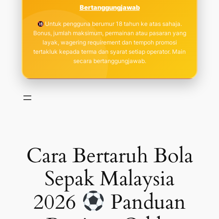
Bertanggungjawab
Untuk pengguna berumur 18 tahun ke atas sahaja.
Bonus, jumlah maksimum, permainan atau pasaran yang
layak, wagering requirement dan tempoh promosi
tertakluk kepada terma dan syarat setiap operator. Main
secara bertanggungjawab.
Cara Bertaruh Bola
Sepak Malaysia
2026
Panduan