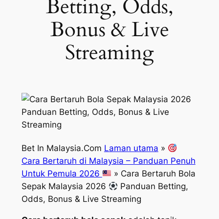
Betting, Odds,
Bonus & Live
Streaming
Bet In Malaysia.Com
Laman utama
»
Cara Bertaruh di Malaysia – Panduan Penuh
Untuk Pemula 2026
»
Cara Bertaruh Bola
Sepak Malaysia 2026
Panduan Betting,
Odds, Bonus & Live Streaming