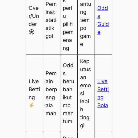
k
Pem
antu
Ove
perl
Odd
inat
ng
r/Un
u
s
stati
tem
der
pilih
Guid
stik
po
pem
e
gol
gam
ena
e
ng
Kep
Odd
utus
Pem
s
an
Live
ain
beru
Live
emo
Betti
berp
bah
Betti
si
ng
eng
ikut
ng
lebi
ala
mo
Bola
h
man
men
ting
tum
gi