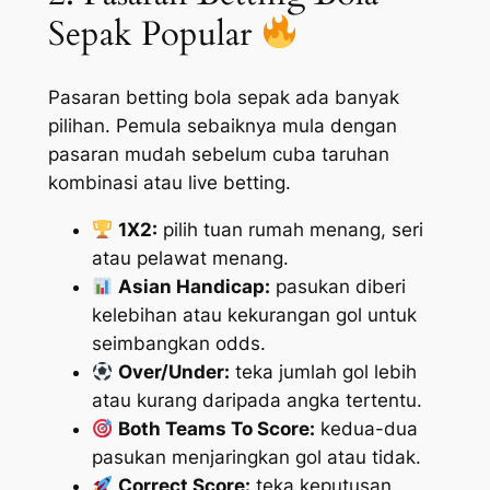
Sepak Popular
Pasaran betting bola sepak ada banyak
pilihan. Pemula sebaiknya mula dengan
pasaran mudah sebelum cuba taruhan
kombinasi atau live betting.
1X2:
pilih tuan rumah menang, seri
atau pelawat menang.
Asian Handicap:
pasukan diberi
kelebihan atau kekurangan gol untuk
seimbangkan odds.
Over/Under:
teka jumlah gol lebih
atau kurang daripada angka tertentu.
Both Teams To Score:
kedua-dua
pasukan menjaringkan gol atau tidak.
Correct Score:
teka keputusan