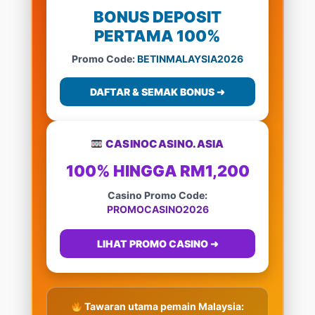
BONUS DEPOSIT
PERTAMA 100%
Promo Code:
BETINMALAYSIA2026
DAFTAR & SEMAK BONUS ➜
CASINOCASINO.ASIA
100% HINGGA RM1,200
Casino Promo Code:
PROMOCASINO2026
LIHAT PROMO CASINO ➜
Tawaran utama pemain Malaysia: