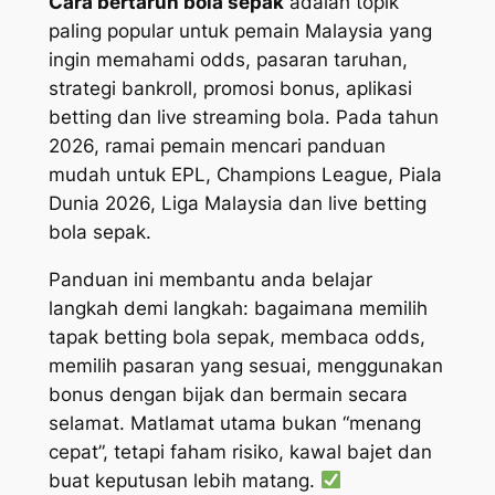
Cara bertaruh bola sepak
adalah topik
paling popular untuk pemain Malaysia yang
ingin memahami odds, pasaran taruhan,
strategi bankroll, promosi bonus, aplikasi
betting dan live streaming bola. Pada tahun
2026, ramai pemain mencari panduan
mudah untuk EPL, Champions League, Piala
Dunia 2026, Liga Malaysia dan live betting
bola sepak.
Panduan ini membantu anda belajar
langkah demi langkah: bagaimana memilih
tapak betting bola sepak, membaca odds,
memilih pasaran yang sesuai, menggunakan
bonus dengan bijak dan bermain secara
selamat. Matlamat utama bukan “menang
cepat”, tetapi faham risiko, kawal bajet dan
buat keputusan lebih matang.