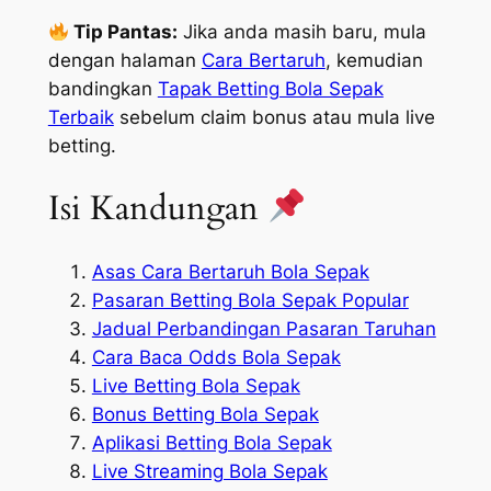
Tip Pantas:
Jika anda masih baru, mula
dengan halaman
Cara Bertaruh
, kemudian
bandingkan
Tapak Betting Bola Sepak
Terbaik
sebelum claim bonus atau mula live
betting.
Isi Kandungan
Asas Cara Bertaruh Bola Sepak
Pasaran Betting Bola Sepak Popular
Jadual Perbandingan Pasaran Taruhan
Cara Baca Odds Bola Sepak
Live Betting Bola Sepak
Bonus Betting Bola Sepak
Aplikasi Betting Bola Sepak
Live Streaming Bola Sepak