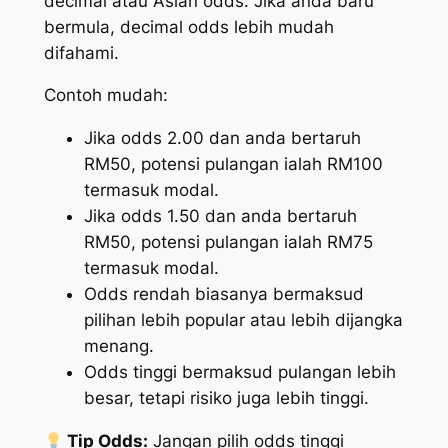
decimal atau Asian odds. Jika anda baru
bermula, decimal odds lebih mudah
difahami.
Contoh mudah:
Jika odds 2.00 dan anda bertaruh
RM50, potensi pulangan ialah RM100
termasuk modal.
Jika odds 1.50 dan anda bertaruh
RM50, potensi pulangan ialah RM75
termasuk modal.
Odds rendah biasanya bermaksud
pilihan lebih popular atau lebih dijangka
menang.
Odds tinggi bermaksud pulangan lebih
besar, tetapi risiko juga lebih tinggi.
Tip Odds:
Jangan pilih odds tinggi