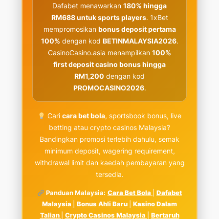
Dafabet menawarkan
180% hingga
RM688 untuk sports players
. 1xBet
mempromosikan
bonus deposit pertama
100%
dengan kod
BETINMALAYSIA2026
.
CasinoCasino.asia menampilkan
100%
first deposit casino bonus hingga
RM1,200
dengan kod
PROMOCASINO2026
.
Cari
cara bet bola
, sportsbook bonus, live
betting atau crypto casinos Malaysia?
Bandingkan promosi terlebih dahulu, semak
minimum deposit, wagering requirement,
withdrawal limit dan kaedah pembayaran yang
tersedia.
Panduan Malaysia:
Cara Bet Bola
|
Dafabet
Malaysia
|
Bonus Ahli Baru
|
Kasino Dalam
Talian
|
Crypto Casinos Malaysia
|
Bertaruh