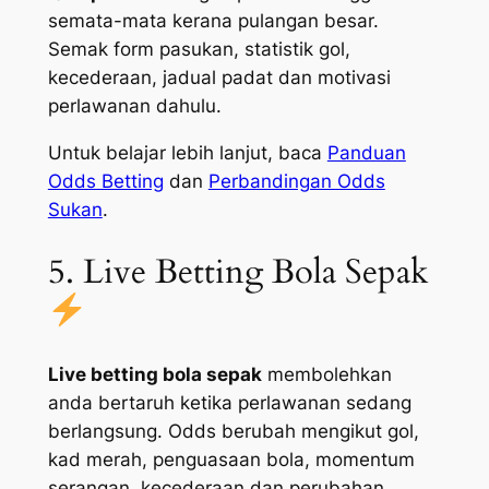
semata-mata kerana pulangan besar.
Semak form pasukan, statistik gol,
kecederaan, jadual padat dan motivasi
perlawanan dahulu.
Untuk belajar lebih lanjut, baca
Panduan
Odds Betting
dan
Perbandingan Odds
Sukan
.
5. Live Betting Bola Sepak
Live betting bola sepak
membolehkan
anda bertaruh ketika perlawanan sedang
berlangsung. Odds berubah mengikut gol,
kad merah, penguasaan bola, momentum
serangan, kecederaan dan perubahan