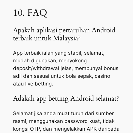
10. FAQ
Apakah aplikasi pertaruhan Android
terbaik untuk Malaysia?
App terbaik ialah yang stabil, selamat,
mudah digunakan, menyokong
deposit/withdrawal jelas, mempunyai bonus
adil dan sesuai untuk bola sepak, casino
atau live betting.
Adakah app betting Android selamat?
Selamat jika anda muat turun dari sumber
rasmi, menggunakan password kuat, tidak
kongsi OTP, dan mengelakkan APK daripada