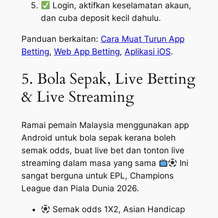
Login, aktifkan keselamatan akaun,
dan cuba deposit kecil dahulu.
Panduan berkaitan:
Cara Muat Turun App
Betting
,
Web App Betting
,
Aplikasi iOS
.
5. Bola Sepak, Live Betting
& Live Streaming
Ramai pemain Malaysia menggunakan app
Android untuk bola sepak kerana boleh
semak odds, buat live bet dan tonton live
streaming dalam masa yang sama
Ini
sangat berguna untuk EPL, Champions
League dan Piala Dunia 2026.
Semak odds 1X2, Asian Handicap