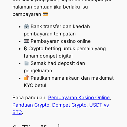
halaman bantuan jika berlaku isu
pembayaran
Bank transfer dan kaedah
pembayaran tempatan
Pembayaran casino online
₿ Crypto betting untuk pemain yang
faham dompet digital
Semak had deposit dan
pengeluaran
Pastikan nama akaun dan maklumat
KYC betul
Baca panduan:
Pembayaran Kasino Online
,
Panduan Crypto
,
Dompet Crypto
,
USDT vs
BTC
.