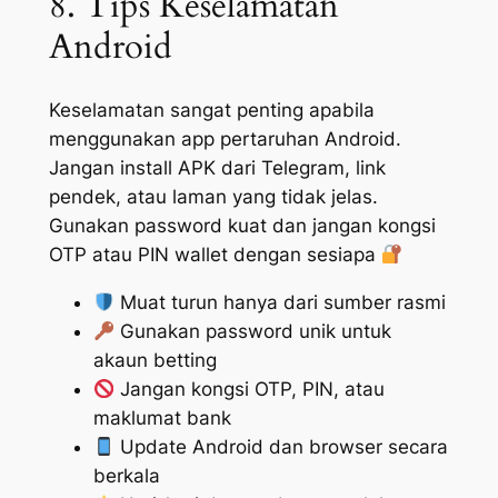
8. Tips Keselamatan
Android
Keselamatan sangat penting apabila
menggunakan app pertaruhan Android.
Jangan install APK dari Telegram, link
pendek, atau laman yang tidak jelas.
Gunakan password kuat dan jangan kongsi
OTP atau PIN wallet dengan sesiapa
Muat turun hanya dari sumber rasmi
Gunakan password unik untuk
akaun betting
Jangan kongsi OTP, PIN, atau
maklumat bank
Update Android dan browser secara
berkala