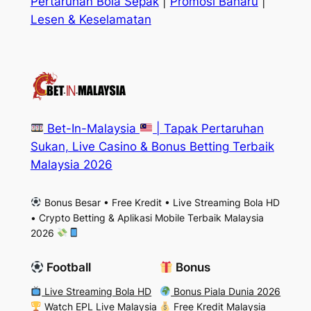
Pertaruhan Bola Sepak
|
Promosi Baharu
|
Lesen & Keselamatan
Bet-In-Malaysia
| Tapak Pertaruhan
Sukan, Live Casino & Bonus Betting Terbaik
Malaysia 2026
Bonus Besar • Free Kredit • Live Streaming Bola HD
• Crypto Betting & Aplikasi Mobile Terbaik Malaysia
2026
Football
Bonus
Live Streaming Bola HD
Bonus Piala Dunia 2026
Watch EPL Live Malaysia
Free Kredit Malaysia