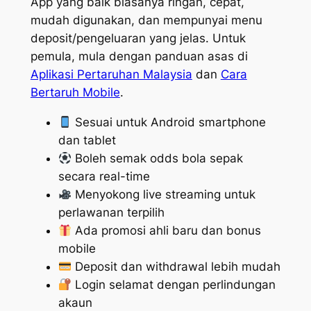
App yang baik biasanya ringan, cepat,
mudah digunakan, dan mempunyai menu
deposit/pengeluaran yang jelas. Untuk
pemula, mula dengan panduan asas di
Aplikasi Pertaruhan Malaysia
dan
Cara
Bertaruh Mobile
.
Sesuai untuk Android smartphone
dan tablet
Boleh semak odds bola sepak
secara real-time
Menyokong live streaming untuk
perlawanan terpilih
Ada promosi ahli baru dan bonus
mobile
Deposit dan withdrawal lebih mudah
Login selamat dengan perlindungan
akaun