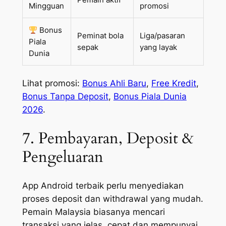
Mingguan
promosi
Bonus
Peminat bola
Liga/pasaran
Piala
sepak
yang layak
Dunia
Lihat promosi:
Bonus Ahli Baru
,
Free Kredit
,
Bonus Tanpa Deposit
,
Bonus Piala Dunia
2026
.
7. Pembayaran, Deposit &
Pengeluaran
App Android terbaik perlu menyediakan
proses deposit dan withdrawal yang mudah.
Pemain Malaysia biasanya mencari
transaksi yang jelas, cepat dan mempunyai