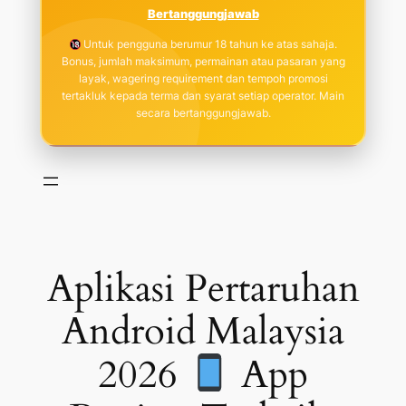
Bertanggungjawab
Untuk pengguna berumur 18 tahun ke atas sahaja.
Bonus, jumlah maksimum, permainan atau pasaran yang
layak, wagering requirement dan tempoh promosi
tertakluk kepada terma dan syarat setiap operator. Main
secara bertanggungjawab.
Aplikasi Pertaruhan
Android Malaysia
2026
App