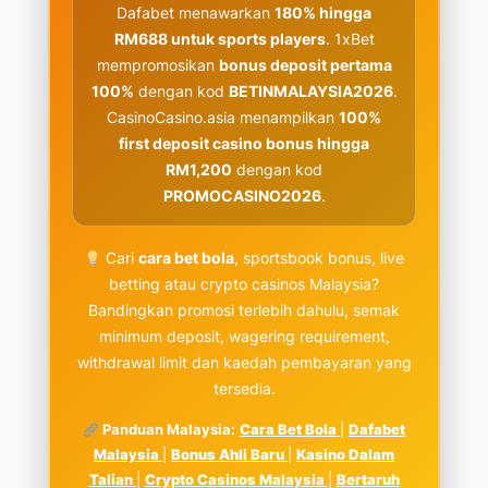
Dafabet menawarkan
180% hingga
RM688 untuk sports players
. 1xBet
mempromosikan
bonus deposit pertama
100%
dengan kod
BETINMALAYSIA2026
.
CasinoCasino.asia menampilkan
100%
first deposit casino bonus hingga
RM1,200
dengan kod
PROMOCASINO2026
.
Cari
cara bet bola
, sportsbook bonus, live
betting atau crypto casinos Malaysia?
Bandingkan promosi terlebih dahulu, semak
minimum deposit, wagering requirement,
withdrawal limit dan kaedah pembayaran yang
tersedia.
Panduan Malaysia:
Cara Bet Bola
|
Dafabet
Malaysia
|
Bonus Ahli Baru
|
Kasino Dalam
Talian
|
Crypto Casinos Malaysia
|
Bertaruh