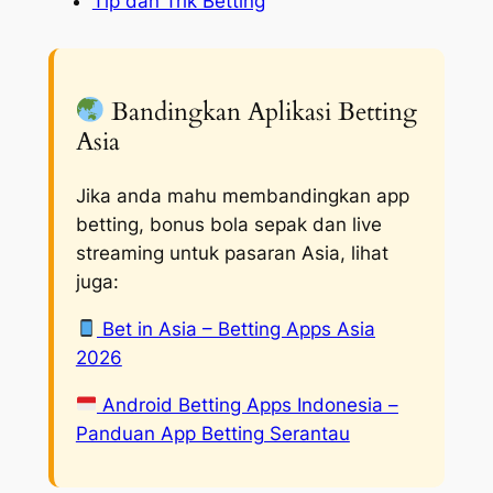
Tip dan Trik Betting
Bandingkan Aplikasi Betting
Asia
Jika anda mahu membandingkan app
betting, bonus bola sepak dan live
streaming untuk pasaran Asia, lihat
juga:
Bet in Asia – Betting Apps Asia
2026
Android Betting Apps Indonesia –
Panduan App Betting Serantau