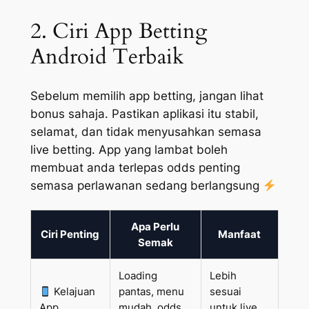
2. Ciri App Betting
Android Terbaik
Sebelum memilih app betting, jangan lihat
bonus sahaja. Pastikan aplikasi itu stabil,
selamat, dan tidak menyusahkan semasa
live betting. App yang lambat boleh
membuat anda terlepas odds penting
semasa perlawanan sedang berlangsung
Apa Perlu
Ciri Penting
Manfaat
Semak
Loading
Lebih
Kelajuan
pantas, menu
sesuai
App
mudah, odds
untuk live