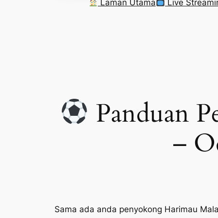
Laman Utama
Live Streami
Panduan Pe
– O
Sama ada anda penyokong Harimau Mal