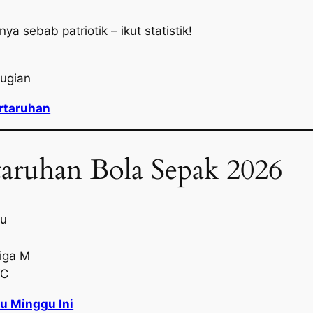
a sebab patriotik – ikut statistik!
rugian
ertaruhan
aruhan Bola Sepak 2026
ru
iga M
TC
u Minggu Ini