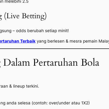
an melebihi 2.5
 (Live Betting)
sung – odds berubah setiap minit!
ertaruhan Terbaik
yang berlesen & mesra pemain Mala
 Dalam Pertaruhan Bola
an & lineup terkini.
ng anda selesa (contoh: over/under atau 1X2)