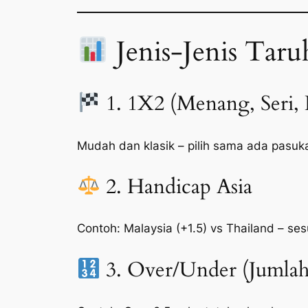
Jenis-Jenis Taru
1. 1X2 (Menang, Seri, 
Mudah dan klasik – pilih sama ada pasuka
2. Handicap Asia
Contoh: Malaysia (+1.5) vs Thailand – ses
3. Over/Under (Jumlah