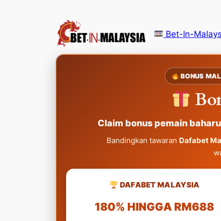
Skip
to
Bet-In-Malay
content
BONUS MALA
Bon
Claim bonus pemain baharu
Bandingkan tawaran
Dafabet Ma
w
DAFABET MALAYSIA
180% HINGGA RM688