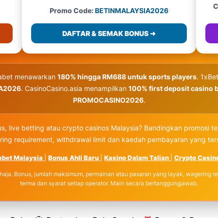
C
Promo Code:
BETINMALAYSIA2026
DAFTAR & SEMAK BONUS ➜
abet menawarkan
180% hingga RM688 untuk sports players
. 1xB
A2026
. CasinoCasino.asia menampilkan
100% first deposit casino
PROMOCASINO2026
.
s, live betting atau crypto casinos Malaysia? Bandingkan promosi t
ing requirement, withdrawal limit dan kaedah pembayaran yang ter
abet Malaysia
|
Bonus Ahli Baru
|
Kasino Dalam Talian
|
Crypto Casin
haja. Bonus, jumlah maksimum, permainan atau pasaran yang layak, wagering r
terma dan syarat setiap operator. Main secara bertanggungjawab.