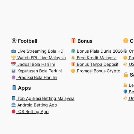
Football
Bonus
C
Live Streaming Bola HD
Bonus Piala Dunia 2026
Cr
Watch EPL Live Malaysia
Free Kredit Malaysia
Pa
Jadual Bola Hari Ini
Bonus Tanpa Deposit
US
Keputusan Bola Terkini
Promosi Bonus Crypto
S
Prediksi Bola Hari Ini
Le
Apps
Be
Top Aplikasi Betting Malaysia
Un
Android Betting App
iOS Betting App