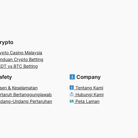
rypto
ypto Casino Malaysia
nduan Crypto Betting
DT vs BTC Betting
afety
Company
sen & Keselamatan
Tentang Kami
rtaruh Bertanggungjawab
Hubungi Kami
dang-Undang Pertaruhan
Peta Laman