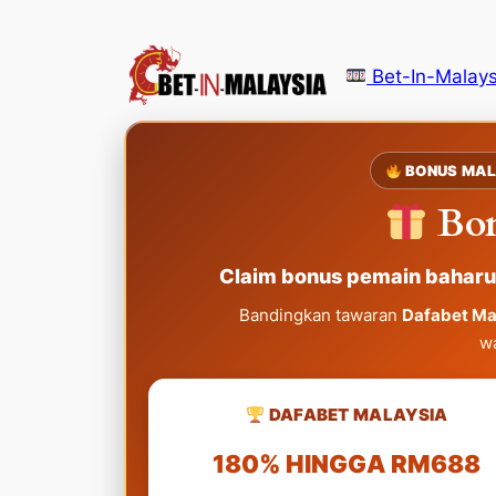
Skip
to
Bet-In-Malay
content
BONUS MALA
Bon
Claim bonus pemain baharu
Bandingkan tawaran
Dafabet Ma
w
DAFABET MALAYSIA
180% HINGGA RM688