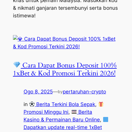
khas untuk pemain Malaysia. Masukkan kod
& nikmati ganjaran tersembunyi serta bonus
istimewa!
Cara Dapat Bonus Deposit 100%
1xBet & Kod Promosi Terkini 2026!
Ogo 8, 2025
—
pertaruhan-crypto
by
in
Berita Terkini Bola Sepak
, 
Promosi Minggu Ini
, 
Berita
Kasino & Permainan Baru Online
, 
Dapatkan update real-time 1xBet