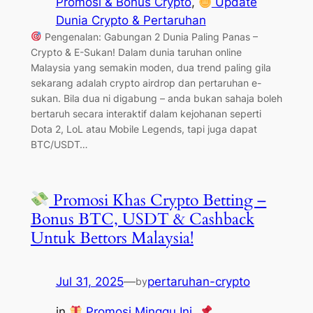
Promosi & Bonus Crypto
, 
Update
Dunia Crypto & Pertaruhan
Pengenalan: Gabungan 2 Dunia Paling Panas –
Crypto & E-Sukan! Dalam dunia taruhan online
Malaysia yang semakin moden, dua trend paling gila
sekarang adalah crypto airdrop dan pertaruhan e-
sukan. Bila dua ni digabung – anda bukan sahaja boleh
bertaruh secara interaktif dalam kejohanan seperti
Dota 2, LoL atau Mobile Legends, tapi juga dapat
BTC/USDT…
Promosi Khas Crypto Betting –
Bonus BTC, USDT & Cashback
Untuk Bettors Malaysia!
Jul 31, 2025
—
pertaruhan-crypto
by
in
Promosi Minggu Ini
, 