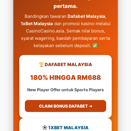
pertama.
Bandingkan tawaran
Dafabet Malaysia
,
1xBet Malaysia
dan promosi kasino melalui
CasinoCasino.asia. Semak nilai bonus,
syarat wagering, kaedah pembayaran serta
kelayakan sebelum deposit.
DAFABET MALAYSIA
180% HINGGA RM688
New Player Offer untuk Sports Players
CLAIM BONUS DAFABET ➜
1XBET MALAYSIA