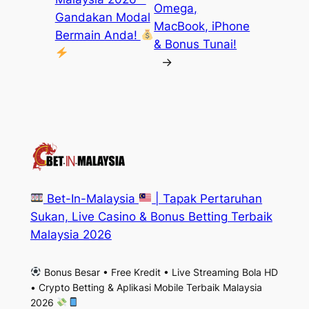
Omega,
Gandakan Modal
MacBook, iPhone
Bermain Anda!
& Bonus Tunai!
→
Bet-In-Malaysia
| Tapak Pertaruhan
Sukan, Live Casino & Bonus Betting Terbaik
Malaysia 2026
Bonus Besar • Free Kredit • Live Streaming Bola HD
• Crypto Betting & Aplikasi Mobile Terbaik Malaysia
2026