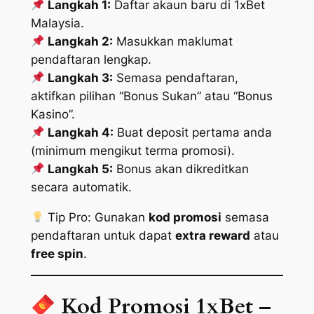
Langkah 1:
Daftar akaun baru di 1xBet
Malaysia.
Langkah 2:
Masukkan maklumat
pendaftaran lengkap.
Langkah 3:
Semasa pendaftaran,
aktifkan pilihan “Bonus Sukan” atau “Bonus
Kasino”.
Langkah 4:
Buat deposit pertama anda
(minimum mengikut terma promosi).
Langkah 5:
Bonus akan dikreditkan
secara automatik.
Tip Pro:
Gunakan
kod promosi
semasa
pendaftaran untuk dapat
extra reward
atau
free spin
.
Kod Promosi 1xBet –