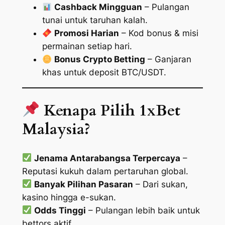
Cashback Mingguan
– Pulangan
tunai untuk taruhan kalah.
Promosi Harian
– Kod bonus & misi
permainan setiap hari.
Bonus Crypto Betting
– Ganjaran
khas untuk deposit BTC/USDT.
Kenapa Pilih 1xBet
Malaysia?
Jenama Antarabangsa Terpercaya
–
Reputasi kukuh dalam pertaruhan global.
Banyak Pilihan Pasaran
– Dari sukan,
kasino hingga e-sukan.
Odds Tinggi
– Pulangan lebih baik untuk
bettors aktif.