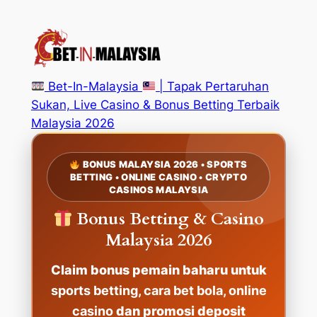
Skip
to
content
Bet-In-Malaysia
| Tapak Pertaruhan
Sukan, Live Casino & Bonus Betting Terbaik
Malaysia 2026
BONUS MALAYSIA 2026 • SPORTS
BETTING • ONLINE CASINO • CRYPTO
CASINOS MALAYSIA
Bonus Betting & Casino
Malaysia 2026
Claim bonus pemain baharu untuk
sports betting, cara bet bola, online
casino
dan promosi deposit