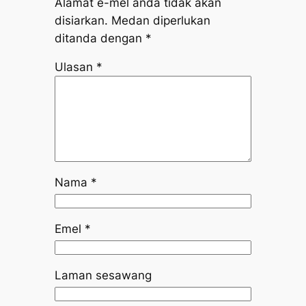
Alamat e-mel anda tidak akan
disiarkan.
Medan diperlukan
ditanda dengan
*
Ulasan
*
Nama
*
Emel
*
Laman sesawang