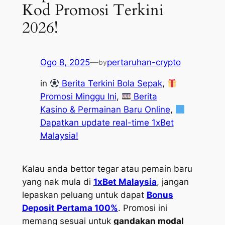
Kod Promosi Terkini
2026!
Ogo 8, 2025
—
pertaruhan-crypto
by
in
Berita Terkini Bola Sepak
, 
Promosi Minggu Ini
, 
Berita
Kasino & Permainan Baru Online
, 
Dapatkan update real-time 1xBet
Malaysia!
Kalau anda bettor tegar atau pemain baru
yang nak mula di
1xBet Malaysia
, jangan
lepaskan peluang untuk dapat
Bonus
Deposit Pertama 100%
. Promosi ini
memang sesuai untuk
gandakan modal