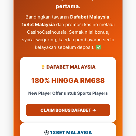
pertama.
Bandingkan tawaran
Dafabet Malaysia
,
1xBet Malaysia
dan promosi kasino melalui
CasinoCasino.asia. Semak nilai bonus,
syarat wagering, kaedah pembayaran serta
kelayakan sebelum deposit.
DAFABET MALAYSIA
180% HINGGA RM688
New Player Offer untuk Sports Players
CLAIM BONUS DAFABET ➜
1XBET MALAYSIA