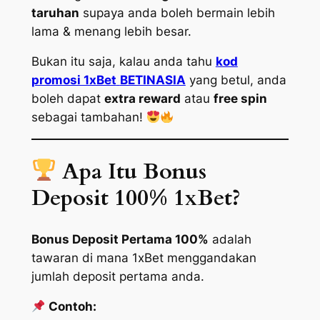
taruhan
supaya anda boleh bermain lebih
lama & menang lebih besar.
Bukan itu saja, kalau anda tahu
kod
promosi 1xBet
BETINASIA
yang betul, anda
boleh dapat
extra reward
atau
free spin
sebagai tambahan!
Apa Itu Bonus
Deposit 100% 1xBet?
Bonus Deposit Pertama 100%
adalah
tawaran di mana 1xBet menggandakan
jumlah deposit pertama anda.
Contoh: