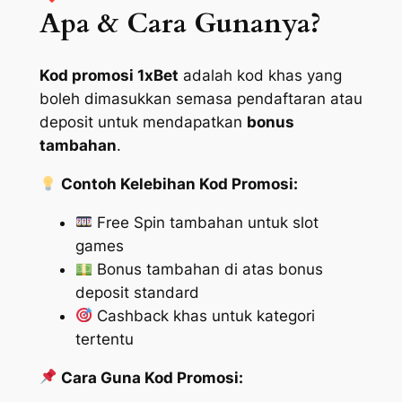
Apa & Cara Gunanya?
Kod promosi 1xBet
adalah kod khas yang
boleh dimasukkan semasa pendaftaran atau
deposit untuk mendapatkan
bonus
tambahan
.
Contoh Kelebihan Kod Promosi:
Free Spin tambahan untuk slot
games
Bonus tambahan di atas bonus
deposit standard
Cashback khas untuk kategori
tertentu
Cara Guna Kod Promosi: