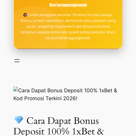
Bertanggungjawab
Untuk pengguna berumur 18 tahun ke atas sahaja.
Bonus, jumlah maksimum, permainan atau pasaran yang
layak, wagering requirement dan tempoh promosi
tertakluk kepada terma dan syarat setiap operator. Main
secara bertanggungjawab.
Cara Dapat Bonus
Deposit 100% 1xBet &