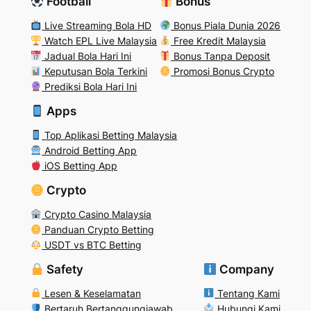
Football
Bonus
Live Streaming Bola HD
Bonus Piala Dunia 2026
Watch EPL Live Malaysia
Free Kredit Malaysia
Jadual Bola Hari Ini
Bonus Tanpa Deposit
Keputusan Bola Terkini
Promosi Bonus Crypto
Prediksi Bola Hari Ini
Apps
Top Aplikasi Betting Malaysia
Android Betting App
iOS Betting App
Crypto
Crypto Casino Malaysia
Panduan Crypto Betting
USDT vs BTC Betting
Safety
Company
Lesen & Keselamatan
Tentang Kami
Bertaruh Bertanggungjawab
Hubungi Kami