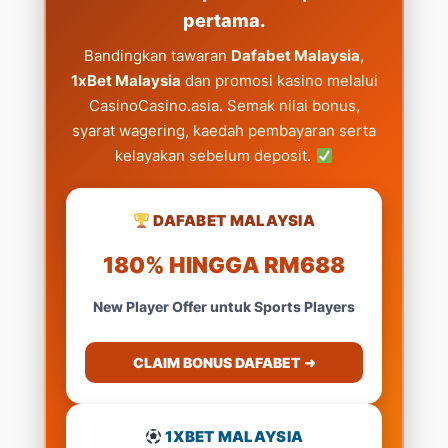
pertama.
Bandingkan tawaran
Dafabet Malaysia
,
1xBet Malaysia
dan promosi kasino melalui
CasinoCasino.asia. Semak nilai bonus,
syarat wagering, kaedah pembayaran serta
kelayakan sebelum deposit.
DAFABET MALAYSIA
180% HINGGA RM688
New Player Offer untuk Sports Players
CLAIM BONUS DAFABET ➜
1XBET MALAYSIA