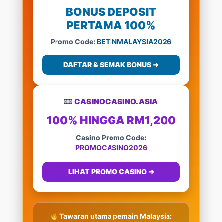
BONUS DEPOSIT
PERTAMA 100%
Promo Code:
BETINMALAYSIA2026
DAFTAR & SEMAK BONUS ➜
CASINOCASINO.ASIA
100% HINGGA RM1,200
Casino Promo Code:
PROMOCASINO2026
LIHAT PROMO CASINO ➜
Tawaran utama pemain Malaysia: