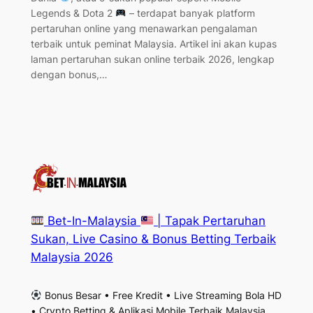
Legends & Dota 2
– terdapat banyak platform
pertaruhan online yang menawarkan pengalaman
terbaik untuk peminat Malaysia. Artikel ini akan kupas
laman pertaruhan sukan online terbaik 2026, lengkap
dengan bonus,…
Bet-In-Malaysia
| Tapak Pertaruhan
Sukan, Live Casino & Bonus Betting Terbaik
Malaysia 2026
Bonus Besar • Free Kredit • Live Streaming Bola HD
• Crypto Betting & Aplikasi Mobile Terbaik Malaysia