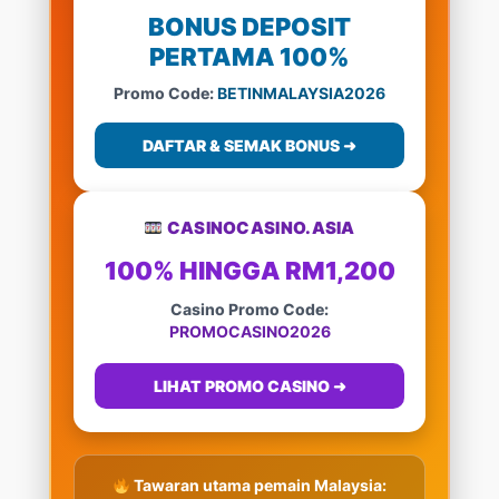
BONUS DEPOSIT
PERTAMA 100%
Promo Code:
BETINMALAYSIA2026
DAFTAR & SEMAK BONUS ➜
CASINOCASINO.ASIA
100% HINGGA RM1,200
Casino Promo Code:
PROMOCASINO2026
LIHAT PROMO CASINO ➜
Tawaran utama pemain Malaysia: