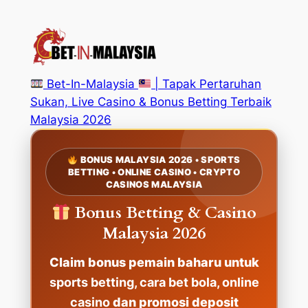
Skip
to
content
Bet-In-Malaysia
| Tapak Pertaruhan
Sukan, Live Casino & Bonus Betting Terbaik
Malaysia 2026
BONUS MALAYSIA 2026 • SPORTS
BETTING • ONLINE CASINO • CRYPTO
CASINOS MALAYSIA
Bonus Betting & Casino
Malaysia 2026
Claim bonus pemain baharu untuk
sports betting, cara bet bola, online
casino
dan promosi deposit