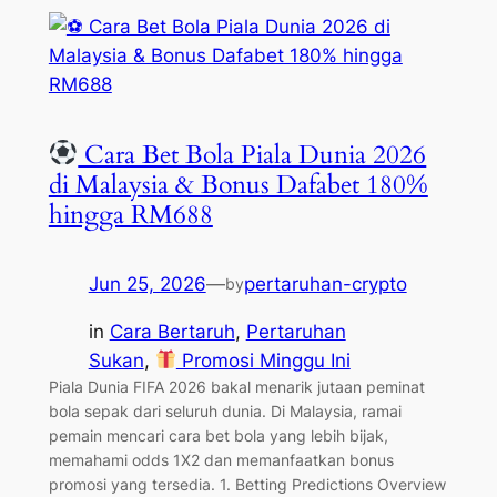
Cara Bet Bola Piala Dunia 2026
di Malaysia & Bonus Dafabet 180%
hingga RM688
Jun 25, 2026
—
pertaruhan-crypto
by
in
Cara Bertaruh
, 
Pertaruhan
Sukan
, 
Promosi Minggu Ini
Piala Dunia FIFA 2026 bakal menarik jutaan peminat
bola sepak dari seluruh dunia. Di Malaysia, ramai
pemain mencari cara bet bola yang lebih bijak,
memahami odds 1X2 dan memanfaatkan bonus
promosi yang tersedia. 1. Betting Predictions Overview