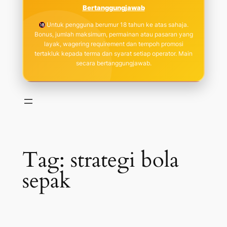
Bertanggungjawab
Untuk pengguna berumur 18 tahun ke atas sahaja.
Bonus, jumlah maksimum, permainan atau pasaran yang
layak, wagering requirement dan tempoh promosi
tertakluk kepada terma dan syarat setiap operator. Main
secara bertanggungjawab.
Tag:
strategi bola
sepak