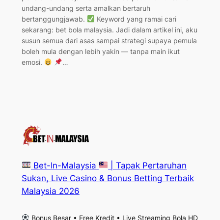
undang-undang serta amalkan bertaruh
bertanggungjawab.
Keyword yang ramai cari
sekarang: bet bola malaysia. Jadi dalam artikel ini, aku
susun semua dari asas sampai strategi supaya pemula
boleh mula dengan lebih yakin — tanpa main ikut
emosi.
…
Bet-In-Malaysia
| Tapak Pertaruhan
Sukan, Live Casino & Bonus Betting Terbaik
Malaysia 2026
Bonus Besar • Free Kredit • Live Streaming Bola HD