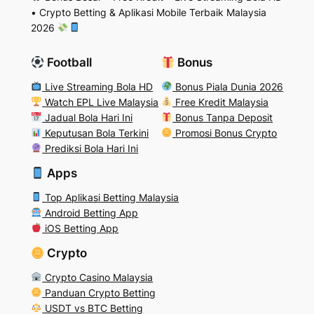
• Crypto Betting & Aplikasi Mobile Terbaik Malaysia
2026
Football
Bonus
Live Streaming Bola HD
Bonus Piala Dunia 2026
Watch EPL Live Malaysia
Free Kredit Malaysia
Jadual Bola Hari Ini
Bonus Tanpa Deposit
Keputusan Bola Terkini
Promosi Bonus Crypto
Prediksi Bola Hari Ini
Apps
Top Aplikasi Betting Malaysia
Android Betting App
iOS Betting App
Crypto
Crypto Casino Malaysia
Panduan Crypto Betting
USDT vs BTC Betting