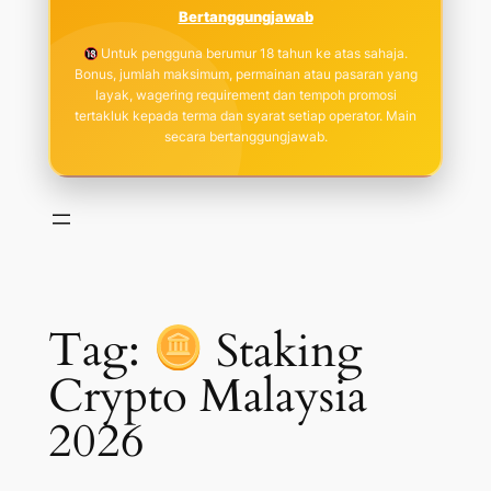
Bertanggungjawab
Untuk pengguna berumur 18 tahun ke atas sahaja.
Bonus, jumlah maksimum, permainan atau pasaran yang
layak, wagering requirement dan tempoh promosi
tertakluk kepada terma dan syarat setiap operator. Main
secara bertanggungjawab.
Tag:
Staking
Crypto Malaysia
2026