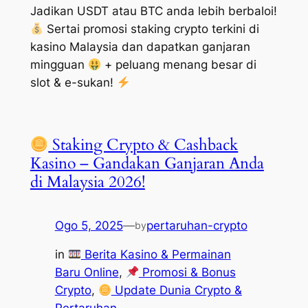
Jadikan USDT atau BTC anda lebih berbaloi!
Sertai promosi staking crypto terkini di
kasino Malaysia dan dapatkan ganjaran
mingguan
+ peluang menang besar di
slot & e-sukan!
Staking Crypto & Cashback
Kasino – Gandakan Ganjaran Anda
di Malaysia 2026!
Ogo 5, 2025
—
pertaruhan-crypto
by
in
Berita Kasino & Permainan
Baru Online
, 
Promosi & Bonus
Crypto
, 
Update Dunia Crypto &