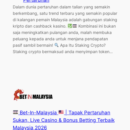
Pertaruhan
Dalam dunia pertaruhan dalam talian yang semakin
berkembang, satu trend terbaru yang semakin popular
di kalangan pemain Malaysia adalah gabungan staking
kripto dan cashback kasino.
Kombinasi ini bukan
saja meningkatkan pulangan anda, malah membuka
peluang kepada anda untuk menjana pendapatan
pasif sambil bermain!
Apa Itu Staking Crypto?
Staking crypto bermaksud anda menyimpan token…
Bet-In-Malaysia
| Tapak Pertaruhan
Sukan, Live Casino & Bonus Betting Terbaik
Malaysia 2026