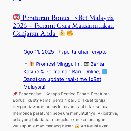
Peraturan Bonus 1xBet Malaysia
2026 – Fahami Cara Maksimumkan
Ganjaran Anda!
Ogo 11, 2025
—
pertaruhan-crypto
by
in
Promosi Minggu Ini
, 
Berita
Kasino & Permainan Baru Online
, 
Dapatkan update real-time 1xBet
Malaysia!
Pengenalan – Kenapa Penting Faham Peraturan
Bonus 1xBet? Ramai pemain baru di 1xBet teruja
dengan tawaran bonus lumayan, tapi tidak semua
membaca peraturan sebelum menuntutnya. Akibatnya,
ada yang tak dapat mengeluarkan kemenangan
walaupun sudah menang besar.
Artikel ini akan