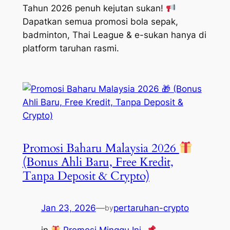
Tahun 2026 penuh kejutan sukan!
Dapatkan semua promosi bola sepak,
badminton, Thai League & e-sukan hanya di
platform taruhan rasmi.
Promosi Baharu Malaysia 2026
(Bonus Ahli Baru, Free Kredit,
Tanpa Deposit & Crypto)
Jan 23, 2026
—
pertaruhan-crypto
by