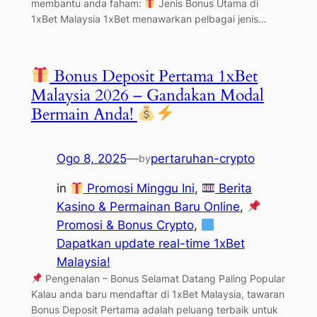
membantu anda faham:
Jenis Bonus Utama di
1xBet Malaysia 1xBet menawarkan pelbagai jenis…
Bonus Deposit Pertama 1xBet
Malaysia 2026 – Gandakan Modal
Bermain Anda!
Ogo 8, 2025
—
pertaruhan-crypto
by
in
Promosi Minggu Ini
, 
Berita
Kasino & Permainan Baru Online
, 
Promosi & Bonus Crypto
, 
Dapatkan update real-time 1xBet
Malaysia!
Pengenalan – Bonus Selamat Datang Paling Popular
Kalau anda baru mendaftar di 1xBet Malaysia, tawaran
Bonus Deposit Pertama adalah peluang terbaik untuk