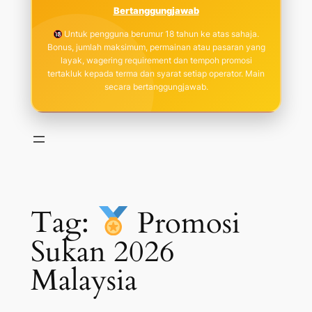
Bertanggungjawab
Untuk pengguna berumur 18 tahun ke atas sahaja.
Bonus, jumlah maksimum, permainan atau pasaran yang
layak, wagering requirement dan tempoh promosi
tertakluk kepada terma dan syarat setiap operator. Main
secara bertanggungjawab.
Tag:
Promosi
Sukan 2026
Malaysia