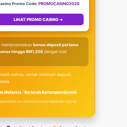
asino Promo Code:
PROMOCASINO2026
LIHAT PROMO CASINO ➜
et mempromosikan
bonus deposit pertama
 bonus hingga RM1,200
dengan kod
erlebih dahulu, semak minimum deposit,
sedia.
os Malaysia
|
Bertaruh Bertanggungjawab
equirement dan tempoh promosi tertakluk kepada