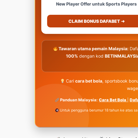
New Player Offer untuk Sports Players
CLAIM BONUS DAFABET ➜
Tawaran utama pemain Malaysia:
Daf
100%
dengan kod
BETINMALAYSI
Cari
cara bet bola
, sportsbook bonu
wager
Panduan Malaysia:
Cara Bet Bola
|
Daf
Untuk pengguna berumur 18 tahun ke atas sa