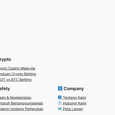
rypto
ypto Casino Malaysia
nduan Crypto Betting
DT vs BTC Betting
afety
Company
sen & Keselamatan
Tentang Kami
rtaruh Bertanggungjawab
Hubungi Kami
dang-Undang Pertaruhan
Peta Laman