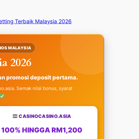
etting Terbaik Malaysia 2026
INOS MALAYSIA
a 2026
n promosi deposit pertama.
.asia. Semak nilai bonus, syarat
CASINOCASINO.ASIA
100% HINGGA RM1,200