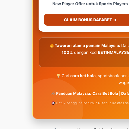
New Player Offer untuk Sports Players
CLAIM BONUS DAFABET ➜
Tawaran utama pemain Malaysia:
Daf
100%
dengan kod
BETINMALAYSI
Cari
cara bet bola
, sportsbook bonu
wager
Panduan Malaysia:
Cara Bet Bola
|
Daf
Untuk pengguna berumur 18 tahun ke atas sa