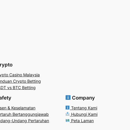
rypto
ypto Casino Malaysia
nduan Crypto Betting
DT vs BTC Betting
afety
Company
sen & Keselamatan
Tentang Kami
rtaruh Bertanggungjawab
Hubungi Kami
dang-Undang Pertaruhan
Peta Laman