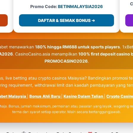
C
Promo Code:
BETINMALAYSIA2026
DAFTAR & SEMAK BONUS ➜
abet menawarkan
180% hingga RM688 untuk sports players
. 1xB
A2026
. CasinoCasino.asia menampilkan
100% first deposit casino
PROMOCASINO2026
.
s, live betting atau crypto casinos Malaysia? Bandingkan promosi t
ing requirement, withdrawal limit dan kaedah pembayaran yang ter
abet Malaysia
|
Bonus Ahli Baru
|
Kasino Dalam Talian
|
Crypto Casin
haja. Bonus, jumlah maksimum, permainan atau pasaran yang layak, wagering r
terma dan syarat setiap operator. Main secara bertanggungjawab.