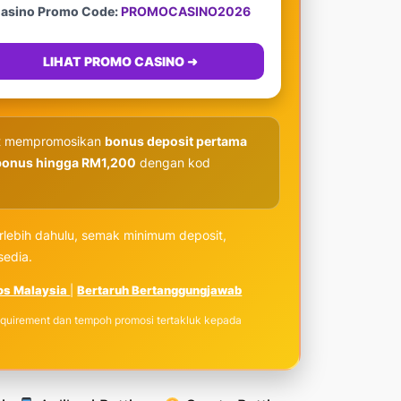
asino Promo Code:
PROMOCASINO2026
LIHAT PROMO CASINO ➜
et mempromosikan
bonus deposit pertama
 bonus hingga RM1,200
dengan kod
erlebih dahulu, semak minimum deposit,
sedia.
os Malaysia
|
Bertaruh Bertanggungjawab
equirement dan tempoh promosi tertakluk kepada