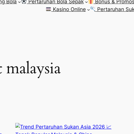
ng Bola
Pertaruhan Bola Sepak
Bonus & Promos
Kasino Online
Pertaruhan Su
t malaysia