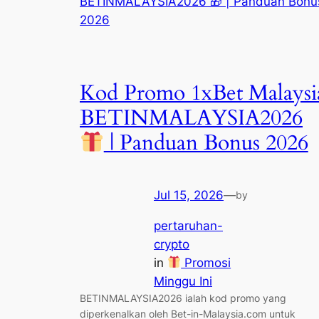
Kod Promo 1xBet Malaysi
BETINMALAYSIA2026
| Panduan Bonus 2026
Jul 15, 2026
—
by
pertaruhan-
crypto
in
Promosi
Minggu Ini
BETINMALAYSIA2026 ialah kod promo yang
diperkenalkan oleh Bet-in-Malaysia.com untuk