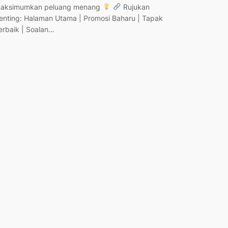
aksimumkan peluang menang
Rujukan
enting: Halaman Utama | Promosi Baharu | Tapak
erbaik | Soalan…