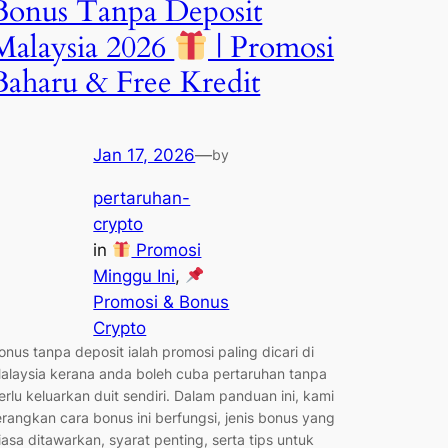
Bonus Tanpa Deposit
Malaysia 2026
| Promosi
Baharu & Free Kredit
Jan 17, 2026
—
by
pertaruhan-
crypto
in
Promosi
Minggu Ini
, 
Promosi & Bonus
Crypto
onus tanpa deposit ialah promosi paling dicari di
alaysia kerana anda boleh cuba pertaruhan tanpa
erlu keluarkan duit sendiri. Dalam panduan ini, kami
erangkan cara bonus ini berfungsi, jenis bonus yang
iasa ditawarkan, syarat penting, serta tips untuk