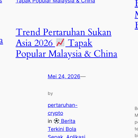
Trend Pertaruhan Sukan
a
Asia 2026
Tapak
Popular Malaysia & China
Mei 24, 2026
—
by
pertaruhan-
B
crypto
M
in
Berita
p
t
Terkini Bola
b
Sepak
, 
Aplikasi