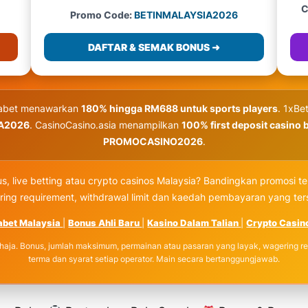
C
Promo Code:
BETINMALAYSIA2026
DAFTAR & SEMAK BONUS ➜
abet menawarkan
180% hingga RM688 untuk sports players
. 1xB
A2026
. CasinoCasino.asia menampilkan
100% first deposit casino
PROMOCASINO2026
.
s, live betting atau crypto casinos Malaysia? Bandingkan promosi t
ing requirement, withdrawal limit dan kaedah pembayaran yang ter
abet Malaysia
|
Bonus Ahli Baru
|
Kasino Dalam Talian
|
Crypto Casin
haja. Bonus, jumlah maksimum, permainan atau pasaran yang layak, wagering r
terma dan syarat setiap operator. Main secara bertanggungjawab.