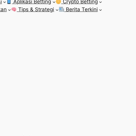
i
Aplikasi Betting
Crypto Betting
kan
Tips & Strategi
Berita Terkini