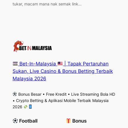
tukar, macam mana nak semak link…
Bet-In-Malaysia
| Tapak Pertaruhan
Sukan, Live Casino & Bonus Betting Terbaik
Malaysia 2026
Bonus Besar • Free Kredit • Live Streaming Bola HD
• Crypto Betting & Aplikasi Mobile Terbaik Malaysia
2026
Football
Bonus