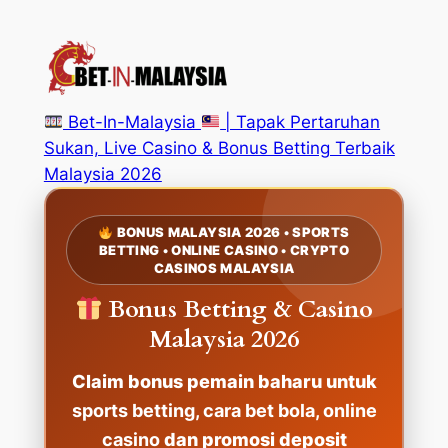
Skip
to
content
Bet-In-Malaysia
| Tapak Pertaruhan
Sukan, Live Casino & Bonus Betting Terbaik
Malaysia 2026
BONUS MALAYSIA 2026 • SPORTS
BETTING • ONLINE CASINO • CRYPTO
CASINOS MALAYSIA
Bonus Betting & Casino
Malaysia 2026
Claim bonus pemain baharu untuk
sports betting, cara bet bola, online
casino
dan promosi deposit