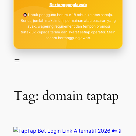
Bertanggungjawab
Untuk pengguna berumur 18 tahun ke atas sahaja.
Bonus, jumlah maksimum, permainan atau pasaran yang
layak, wagering requirement dan tempoh promosi
tertakluk kepada terma dan syarat setiap operator. Main
secara bertanggungjawab.
Tag:
domain taptap