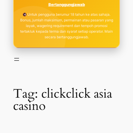
Bertanggungjawab
Untuk pengguna berumur 18 tahun ke atas sahaja.
Bonus, jumlah maksimum, permainan atau pasaran yang
layak, wagering requirement dan tempoh promosi
tertakluk kepada terma dan syarat setiap operator. Main
secara bertanggungjawab.
Tag:
clickclick asia
casino