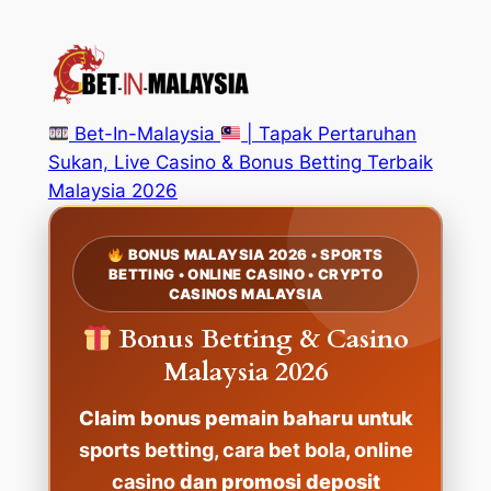
Skip
to
content
Bet-In-Malaysia
| Tapak Pertaruhan
Sukan, Live Casino & Bonus Betting Terbaik
Malaysia 2026
BONUS MALAYSIA 2026 • SPORTS
BETTING • ONLINE CASINO • CRYPTO
CASINOS MALAYSIA
Bonus Betting & Casino
Malaysia 2026
Claim bonus pemain baharu untuk
sports betting, cara bet bola, online
casino
dan promosi deposit