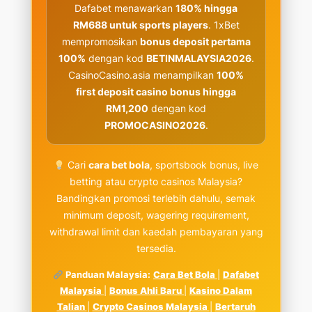
Dafabet menawarkan
180% hingga
RM688 untuk sports players
. 1xBet
mempromosikan
bonus deposit pertama
100%
dengan kod
BETINMALAYSIA2026
.
CasinoCasino.asia menampilkan
100%
first deposit casino bonus hingga
RM1,200
dengan kod
PROMOCASINO2026
.
Cari
cara bet bola
, sportsbook bonus, live
betting atau crypto casinos Malaysia?
Bandingkan promosi terlebih dahulu, semak
minimum deposit, wagering requirement,
withdrawal limit dan kaedah pembayaran yang
tersedia.
Panduan Malaysia:
Cara Bet Bola
|
Dafabet
Malaysia
|
Bonus Ahli Baru
|
Kasino Dalam
Talian
|
Crypto Casinos Malaysia
|
Bertaruh