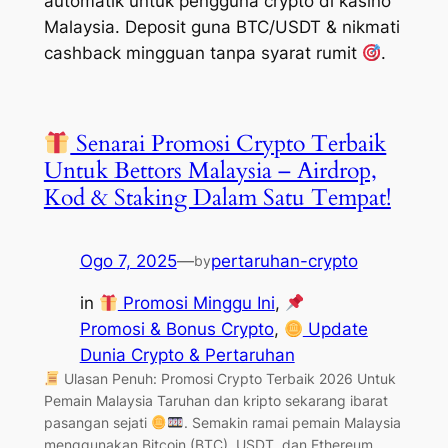
automatik untuk pengguna crypto di kasino
Malaysia. Deposit guna BTC/USDT & nikmati
cashback mingguan tanpa syarat rumit
.
Senarai Promosi Crypto Terbaik
Untuk Bettors Malaysia – Airdrop,
Kod & Staking Dalam Satu Tempat!
Ogo 7, 2025
—
pertaruhan-crypto
by
in
Promosi Minggu Ini
, 
Promosi & Bonus Crypto
, 
Update
Dunia Crypto & Pertaruhan
Ulasan Penuh: Promosi Crypto Terbaik 2026 Untuk
Pemain Malaysia Taruhan dan kripto sekarang ibarat
pasangan sejati
. Semakin ramai pemain Malaysia
menggunakan Bitcoin (BTC), USDT, dan Ethereum