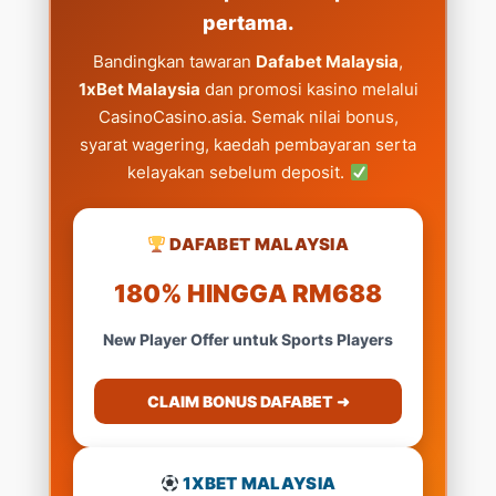
pertama.
Bandingkan tawaran
Dafabet Malaysia
,
1xBet Malaysia
dan promosi kasino melalui
CasinoCasino.asia. Semak nilai bonus,
syarat wagering, kaedah pembayaran serta
kelayakan sebelum deposit.
DAFABET MALAYSIA
180% HINGGA RM688
New Player Offer untuk Sports Players
CLAIM BONUS DAFABET ➜
1XBET MALAYSIA