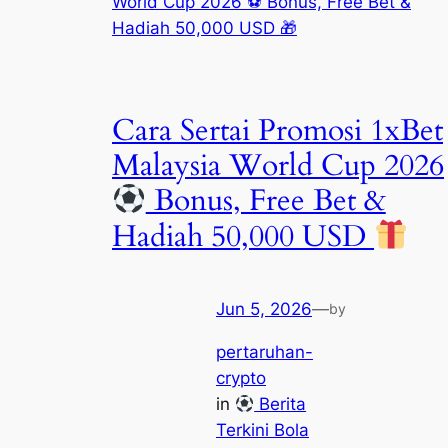
Cara Sertai Promosi 1xBet
Malaysia World Cup 2026
Bonus, Free Bet &
Hadiah 50,000 USD
Jun 5, 2026
—
by
pertaruhan-
crypto
in
Berita
Terkini Bola