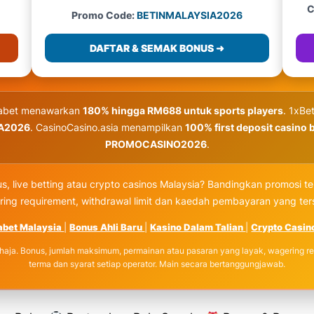
C
Promo Code:
BETINMALAYSIA2026
DAFTAR & SEMAK BONUS ➜
abet menawarkan
180% hingga RM688 untuk sports players
. 1xB
A2026
. CasinoCasino.asia menampilkan
100% first deposit casino
PROMOCASINO2026
.
s, live betting atau crypto casinos Malaysia? Bandingkan promosi t
ing requirement, withdrawal limit dan kaedah pembayaran yang ter
abet Malaysia
|
Bonus Ahli Baru
|
Kasino Dalam Talian
|
Crypto Casin
haja. Bonus, jumlah maksimum, permainan atau pasaran yang layak, wagering r
terma dan syarat setiap operator. Main secara bertanggungjawab.