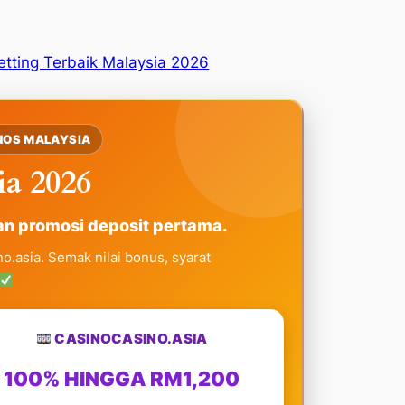
etting Terbaik Malaysia 2026
INOS MALAYSIA
a 2026
n promosi deposit pertama.
.asia. Semak nilai bonus, syarat
CASINOCASINO.ASIA
100% HINGGA RM1,200