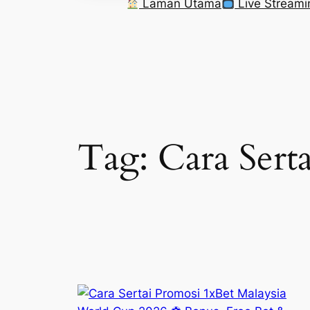
Laman Utama
Live Streami
Tag:
Cara Sert