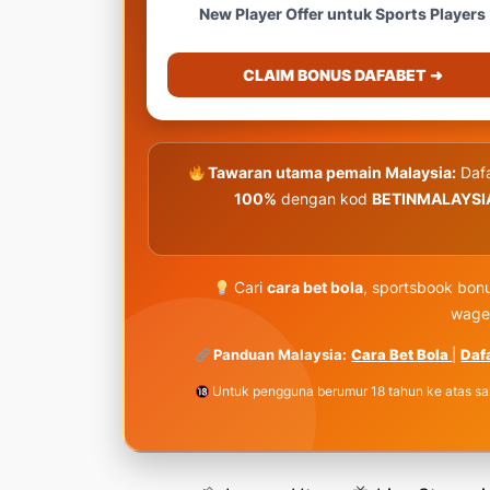
New Player Offer untuk Sports Players
CLAIM BONUS DAFABET ➜
Tawaran utama pemain Malaysia:
Daf
100%
dengan kod
BETINMALAYSI
Cari
cara bet bola
, sportsbook bonu
wager
Panduan Malaysia:
Cara Bet Bola
|
Daf
Untuk pengguna berumur 18 tahun ke atas sa