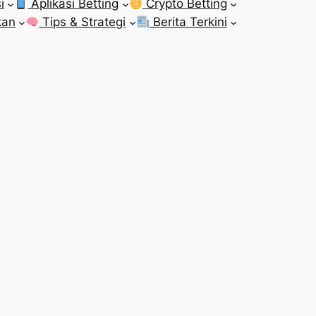
i
Aplikasi Betting
Crypto Betting
kan
Tips & Strategi
Berita Terkini