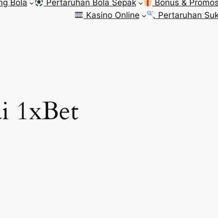
ng Bola
Pertaruhan Bola Sepak
Bonus & Promos
Kasino Online
Pertaruhan Su
ai 1xBet