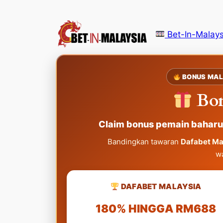
Skip
to
Bet-In-Malay
content
BONUS MALA
Bon
Claim bonus pemain baharu
Bandingkan tawaran
Dafabet Ma
w
DAFABET MALAYSIA
180% HINGGA RM688