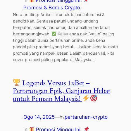
in
Promosi Minggu Ini
, 
Promosi & Bonus Crypto
Nota penting: Artikel ini untuk tujuan informasi &
pendidikan. Sentiasa patuhi undang-undang
tempatan, semak had umur, dan amalkan bertaruh
bertanggungjawab.
Kalau anda nak “value” paling
tinggi dalam dunia pertaruhan online, anda kena
pandai pilih promosi yang betul — bukan semata-mata
promosi yang nampak besar. Dalam panduan ini, kita
cover promosi paling popular di Malaysia…
Legends Versus 1xBet –
Pertarungan Epik, Ganjaran Hebat
untuk Pemain Malaysia!
Ogo 14, 2025
—
pertaruhan-crypto
by
in
Promosi Minggu Ini
, 