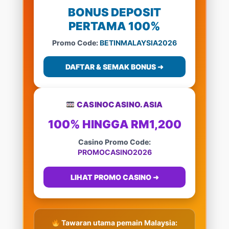
BONUS DEPOSIT
PERTAMA 100%
Promo Code:
BETINMALAYSIA2026
DAFTAR & SEMAK BONUS ➜
CASINOCASINO.ASIA
100% HINGGA RM1,200
Casino Promo Code:
PROMOCASINO2026
LIHAT PROMO CASINO ➜
Tawaran utama pemain Malaysia: