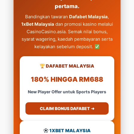
pertama.
Bandingkan tawaran
Dafabet Malaysia
,
1xBet Malaysia
dan promosi kasino melalui
CasinoCasino.asia. Semak nilai bonus,
syarat wagering, kaedah pembayaran serta
kelayakan sebelum deposit.
DAFABET MALAYSIA
180% HINGGA RM688
New Player Offer untuk Sports Players
CLAIM BONUS DAFABET ➜
1XBET MALAYSIA