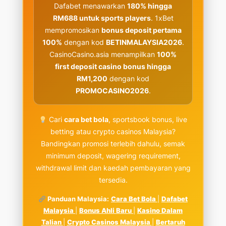
Dafabet menawarkan
180% hingga
RM688 untuk sports players
. 1xBet
mempromosikan
bonus deposit pertama
100%
dengan kod
BETINMALAYSIA2026
.
CasinoCasino.asia menampilkan
100%
first deposit casino bonus hingga
RM1,200
dengan kod
PROMOCASINO2026
.
Cari
cara bet bola
, sportsbook bonus, live
betting atau crypto casinos Malaysia?
Bandingkan promosi terlebih dahulu, semak
minimum deposit, wagering requirement,
withdrawal limit dan kaedah pembayaran yang
tersedia.
Panduan Malaysia:
Cara Bet Bola
|
Dafabet
Malaysia
|
Bonus Ahli Baru
|
Kasino Dalam
Talian
|
Crypto Casinos Malaysia
|
Bertaruh