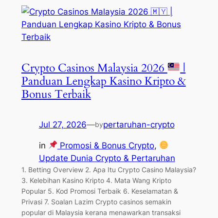
Crypto Casinos Malaysia 2026
|
Panduan Lengkap Kasino Kripto &
Bonus Terbaik
Jul 27, 2026
—
pertaruhan-crypto
by
in
Promosi & Bonus Crypto
, 
Update Dunia Crypto & Pertaruhan
1. Betting Overview 2. Apa Itu Crypto Casino Malaysia?
3. Kelebihan Kasino Kripto 4. Mata Wang Kripto
Popular 5. Kod Promosi Terbaik 6. Keselamatan &
Privasi 7. Soalan Lazim Crypto casinos semakin
popular di Malaysia kerana menawarkan transaksi