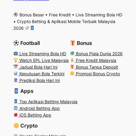
Bonus Besar • Free Kredit • Live Streaming Bola HD
• Crypto Betting & Aplikasi Mobile Terbaik Malaysia
2026
Football
Bonus
Live Streaming Bola HD
Bonus Piala Dunia 2026
Watch EPL Live Malaysia
Free Kredit Malaysia
Jadual Bola Hari Ini
Bonus Tanpa Deposit
Keputusan Bola Terkini
Promosi Bonus Crypto
Prediksi Bola Hari Ini
Apps
Top Aplikasi Betting Malaysia
Android Betting App
iOS Betting App
Crypto