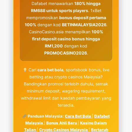
Dafabet menawarkan
180% hingga
RM688 untuk sports players
. 1xBet
mempromosikan
bonus deposit pertama
100%
dengan kod
BETINMALAYSIA2026
.
CasinoCasino.asia menampilkan
100%
first deposit casino bonus hingga
RM1,200
dengan kod
PROMOCASINO2026
.
Cari
cara bet bola
, sportsbook bonus, live
betting atau crypto casinos Malaysia?
Bandingkan promosi terlebih dahulu, semak
minimum deposit, wagering requirement,
withdrawal limit dan kaedah pembayaran yang
tersedia.
Panduan Malaysia:
Cara Bet Bola
|
Dafabet
Malaysia
|
Bonus Ahli Baru
|
Kasino Dalam
Talian
|
Crypto Casinos Malaysia
|
Bertaruh