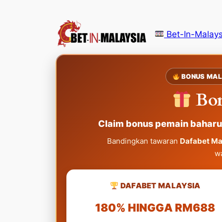
Skip
to
Bet-In-Malay
content
BONUS MALA
Bon
Claim bonus pemain baharu
Bandingkan tawaran
Dafabet Ma
w
DAFABET MALAYSIA
180% HINGGA RM688