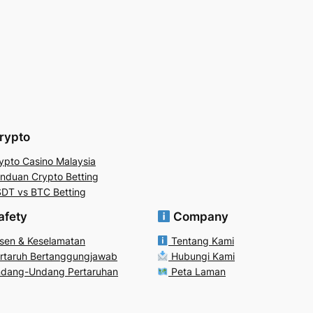
rypto
ypto Casino Malaysia
nduan Crypto Betting
DT vs BTC Betting
afety
Company
sen & Keselamatan
Tentang Kami
rtaruh Bertanggungjawab
Hubungi Kami
dang-Undang Pertaruhan
Peta Laman