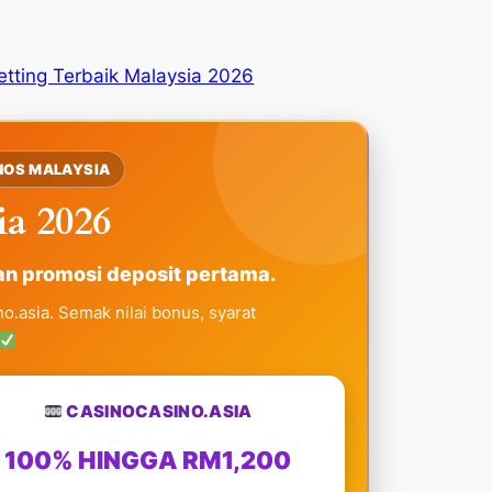
etting Terbaik Malaysia 2026
INOS MALAYSIA
a 2026
n promosi deposit pertama.
.asia. Semak nilai bonus, syarat
CASINOCASINO.ASIA
100% HINGGA RM1,200