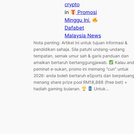
crypto
in
Promosi
Minggu Ini
, 
Dafabet
Malaysia News
Nota penting: Artikel ini untuk tujuan informasi &
pendidikan sahaja. Sila patuhi undang-undang
tempatan, semak umur sah & garis panduan dan
amalkan bertaruh bertanggungjawab.
Kalau an
peminat e-sukan, promo ini memang “cun” untuk
2026: anda boleh bertaruh eSports dan berpeluan
menang share prize pool RM18,888 (free bet) +
hadiah gaming bulanan.
Untuk…