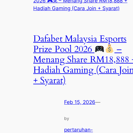
Dafabet Malaysia Esports
Prize Pool 2026
–
Menang Share RM18,888 
Hadiah Gaming (Cara Joi
+ Syarat)
Feb 15, 2026
—
by
pertaruhan-