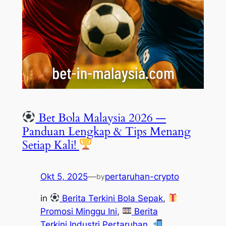
Bet Bola Malaysia 2026 —
Panduan Lengkap & Tips Menang
Setiap Kali!
Okt 5, 2025
—
pertaruhan-crypto
by
in
Berita Terkini Bola Sepak
, 
Promosi Minggu Ini
, 
Berita
Terkini Industri Pertaruhan
, 