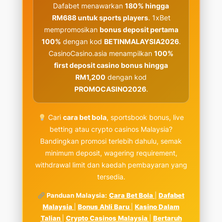
Dafabet menawarkan
180% hingga
RM688 untuk sports players
. 1xBet
mempromosikan
bonus deposit pertama
100%
dengan kod
BETINMALAYSIA2026
.
CasinoCasino.asia menampilkan
100%
first deposit casino bonus hingga
RM1,200
dengan kod
PROMOCASINO2026
.
Cari
cara bet bola
, sportsbook bonus, live
betting atau crypto casinos Malaysia?
Bandingkan promosi terlebih dahulu, semak
minimum deposit, wagering requirement,
withdrawal limit dan kaedah pembayaran yang
tersedia.
Panduan Malaysia:
Cara Bet Bola
|
Dafabet
Malaysia
|
Bonus Ahli Baru
|
Kasino Dalam
Talian
|
Crypto Casinos Malaysia
|
Bertaruh