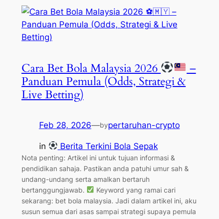
Cara Bet Bola Malaysia 2026
–
Panduan Pemula (Odds, Strategi &
Live Betting)
Feb 28, 2026
—
pertaruhan-crypto
by
in
Berita Terkini Bola Sepak
Nota penting: Artikel ini untuk tujuan informasi &
pendidikan sahaja. Pastikan anda patuhi umur sah &
undang-undang serta amalkan bertaruh
bertanggungjawab.
Keyword yang ramai cari
sekarang: bet bola malaysia. Jadi dalam artikel ini, aku
susun semua dari asas sampai strategi supaya pemula