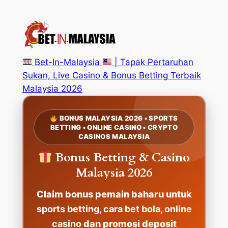
Skip
to
content
Bet-In-Malaysia
| Tapak Pertaruhan
Sukan, Live Casino & Bonus Betting Terbaik
Malaysia 2026
BONUS MALAYSIA 2026 • SPORTS
BETTING • ONLINE CASINO • CRYPTO
CASINOS MALAYSIA
Bonus Betting & Casino
Malaysia 2026
Claim bonus pemain baharu untuk
sports betting, cara bet bola, online
casino
dan promosi deposit