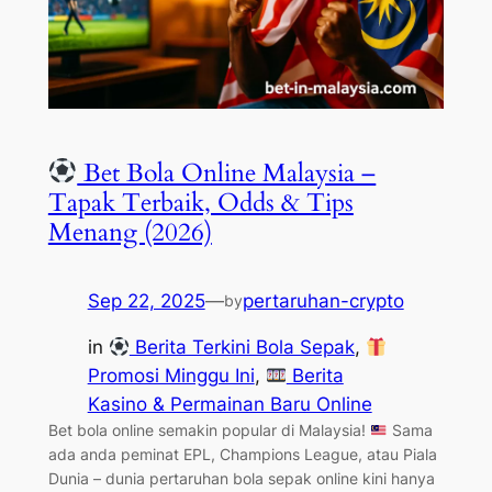
Bet Bola Online Malaysia –
Tapak Terbaik, Odds & Tips
Menang (2026)
Sep 22, 2025
—
pertaruhan-crypto
by
in
Berita Terkini Bola Sepak
, 
Promosi Minggu Ini
, 
Berita
Kasino & Permainan Baru Online
Bet bola online semakin popular di Malaysia!
Sama
ada anda peminat EPL, Champions League, atau Piala
Dunia – dunia pertaruhan bola sepak online kini hanya