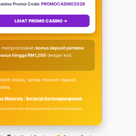
asino Promo Code:
PROMOCASINO2026
LIHAT PROMO CASINO ➜
et mempromosikan
bonus deposit pertama
 bonus hingga RM1,200
dengan kod
erlebih dahulu, semak minimum deposit,
sedia.
os Malaysia
|
Bertaruh Bertanggungjawab
equirement dan tempoh promosi tertakluk kepada