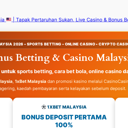
sia
| Tapak Pertaruhan Sukan, Live Casino & Bonus B
YSIA 2026 • SPORTS BETTING • ONLINE CASINO • CRYPTO CAS
us Betting & Casino Malaysi
 untuk
sports betting, cara bet bola, online casino
da
laysia
,
1xBet Malaysia
dan promosi kasino melalui CasinoCasino
agering, kaedah pembayaran serta kelayakan sebelum deposit.
1XBET MALAYSIA
BONUS DEPOSIT PERTAMA
100%