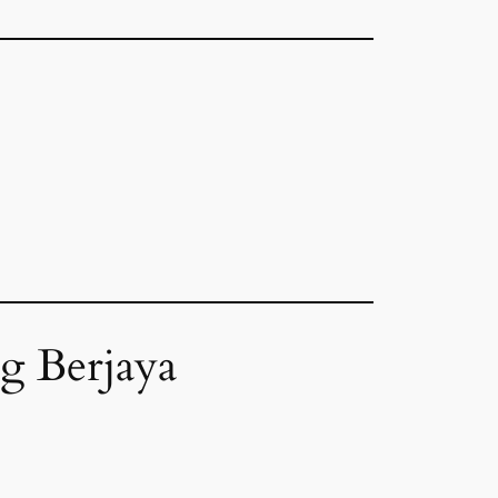
g Berjaya