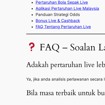
Pertaruhan Bola Sepak Live
Aplikasi Pertaruhan Live Malaysia
Panduan Strategi Odds
Bonus Live & Cashback
FAQ Tentang Pertaruhan Live
FAQ – Soalan L
Adakah pertaruhan live l
Ya, jika anda analisis perlawanan secar
Bila masa terbaik untuk bu