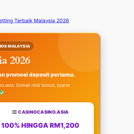
etting Terbaik Malaysia 2026
INOS MALAYSIA
a 2026
n promosi deposit pertama.
.asia. Semak nilai bonus, syarat
CASINOCASINO.ASIA
100% HINGGA RM1,200