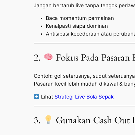
Jangan bertaruh live tanpa tengok perlaw
Baca momentum permainan
Kenalpasti siapa dominan
Antisipasi kecederaan atau perubaha
2.
Fokus Pada Pasaran 
Contoh: gol seterusnya, sudut seterusnya
Pasaran kecil lebih mudah dikawal & banya
Lihat
Strategi Live Bola Sepak
3.
Gunakan Cash Out D