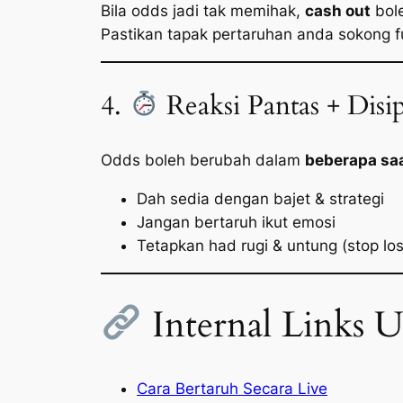
Bila odds jadi tak memihak,
cash out
bol
Pastikan tapak pertaruhan anda sokong fu
4.
Reaksi Pantas + Disip
Odds boleh berubah dalam
beberapa sa
Dah sedia dengan bajet & strategi
Jangan bertaruh ikut emosi
Tetapkan had rugi & untung (stop lo
Internal Links 
Cara Bertaruh Secara Live