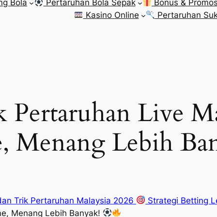
ng Bola
Pertaruhan Bola Sepak
Bonus & Promos
Kasino Online
Pertaruhan Su
 Pertaruhan Live Ma
, Menang Lebih Ba
dan Trik Pertaruhan Malaysia 2026
Strategi Betting L
ime, Menang Lebih Banyak!