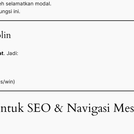
eh selamatkan modal.
ngsi ini.
lin
at
. Jadi:
ss/win)
Untuk SEO & Navigasi Mes