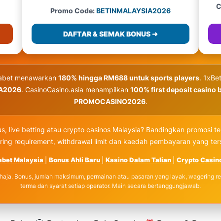
C
Promo Code:
BETINMALAYSIA2026
DAFTAR & SEMAK BONUS ➜
abet menawarkan
180% hingga RM688 untuk sports players
. 1xB
A2026
. CasinoCasino.asia menampilkan
100% first deposit casino
PROMOCASINO2026
.
s, live betting atau crypto casinos Malaysia? Bandingkan promosi t
ing requirement, withdrawal limit dan kaedah pembayaran yang ter
abet Malaysia
|
Bonus Ahli Baru
|
Kasino Dalam Talian
|
Crypto Casin
haja. Bonus, jumlah maksimum, permainan atau pasaran yang layak, wagering r
terma dan syarat setiap operator. Main secara bertanggungjawab.