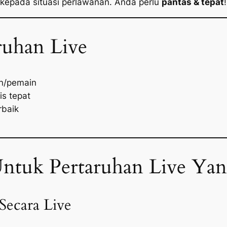
kepada situasi perlawanan. Anda perlu
pantas & tepat
!
ruhan Live
an/pemain
is tepat
rbaik
Untuk Pertaruhan Live Yan
ecara Live