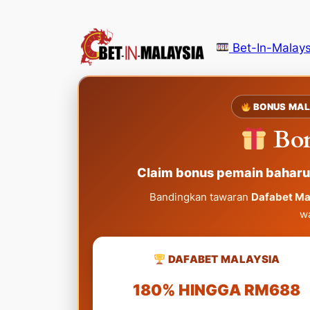
Skip
to
Bet-In-Malay
content
BONUS MALA
Bon
Claim bonus pemain baharu
Bandingkan tawaran
Dafabet Ma
w
DAFABET MALAYSIA
180% HINGGA RM688