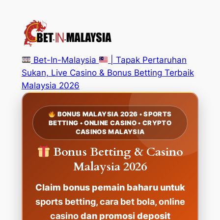
Skip
to
content
Bet-In-Malaysia
| Tapak Pertaruhan
Sukan, Live Casino & Bonus Betting Terbaik
Malaysia 2026
BONUS MALAYSIA 2026 • SPORTS
BETTING • ONLINE CASINO • CRYPTO
CASINOS MALAYSIA
Bonus Betting & Casino
Malaysia 2026
Claim bonus pemain baharu untuk
sports betting, cara bet bola, online
casino
dan promosi deposit