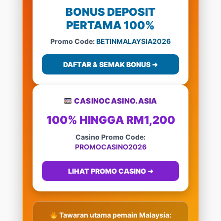
BONUS DEPOSIT
PERTAMA 100%
Promo Code:
BETINMALAYSIA2026
DAFTAR & SEMAK BONUS ➜
CASINOCASINO.ASIA
100% HINGGA RM1,200
Casino Promo Code:
PROMOCASINO2026
LIHAT PROMO CASINO ➜
Tawaran utama pemain Malaysia: