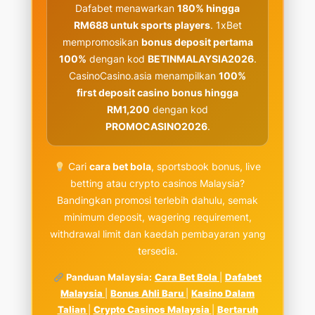
Dafabet menawarkan
180% hingga
RM688 untuk sports players
. 1xBet
mempromosikan
bonus deposit pertama
100%
dengan kod
BETINMALAYSIA2026
.
CasinoCasino.asia menampilkan
100%
first deposit casino bonus hingga
RM1,200
dengan kod
PROMOCASINO2026
.
Cari
cara bet bola
, sportsbook bonus, live
betting atau crypto casinos Malaysia?
Bandingkan promosi terlebih dahulu, semak
minimum deposit, wagering requirement,
withdrawal limit dan kaedah pembayaran yang
tersedia.
Panduan Malaysia:
Cara Bet Bola
|
Dafabet
Malaysia
|
Bonus Ahli Baru
|
Kasino Dalam
Talian
|
Crypto Casinos Malaysia
|
Bertaruh