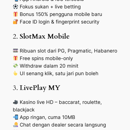
Fokus sukan + live betting
Bonus 150% pengguna mobile baru
Face ID login & fingerprint security
2.
SlotMax Mobile
Ribuan slot dari PG, Pragmatic, Habanero
Free spins mobile-only
Withdraw dalam 20 minit
UI senang klik, satu jari pun boleh
3.
LivePlay MY
Kasino live HD – baccarat, roulette,
blackjack
App ringan, cuma 10MB
Chat dengan dealer secara langsung