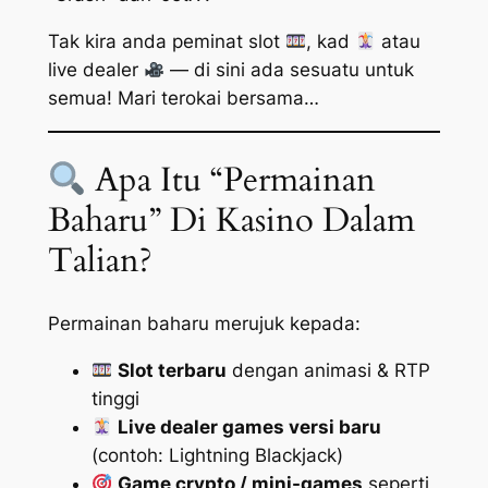
Tak kira anda peminat slot
, kad
atau
live dealer
— di sini ada sesuatu untuk
semua! Mari terokai bersama…
Apa Itu “Permainan
Baharu” Di Kasino Dalam
Talian?
Permainan baharu merujuk kepada:
Slot terbaru
dengan animasi & RTP
tinggi
Live dealer games versi baru
(contoh: Lightning Blackjack)
Game crypto / mini-games
seperti