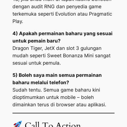
dengan audit RNG dan penyedia game
terkemuka seperti Evolution atau Pragmatic
Play.
4) Apakah permainan baharu yang sesuai
untuk pemain baru?
Dragon Tiger, JetX dan slot 3 gulungan
mudah seperti Sweet Bonanza Mini sangat
sesuai untuk pemula.
5) Boleh saya main semua permainan
baharu melalui telefon?
Sudah tentu. Semua game baharu kini
dioptimumkan untuk mobile – boleh
dimainkan terus di browser atau aplikasi.
Call To Action