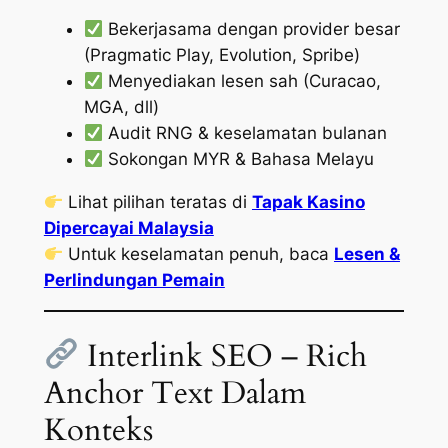
Bekerjasama dengan provider besar
(Pragmatic Play, Evolution, Spribe)
Menyediakan lesen sah (Curacao,
MGA, dll)
Audit RNG & keselamatan bulanan
Sokongan MYR & Bahasa Melayu
Lihat pilihan teratas di
Tapak Kasino
Dipercayai Malaysia
Untuk keselamatan penuh, baca
Lesen &
Perlindungan Pemain
Interlink SEO – Rich
Anchor Text Dalam
Konteks