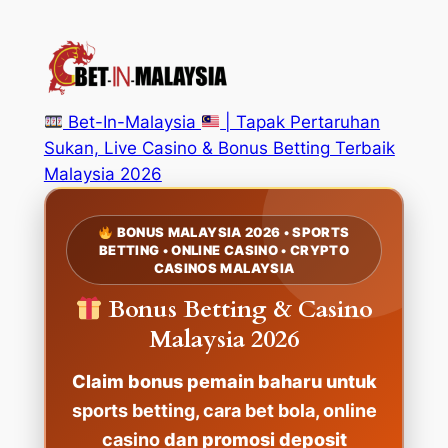
Skip
to
content
Bet-In-Malaysia
| Tapak Pertaruhan
Sukan, Live Casino & Bonus Betting Terbaik
Malaysia 2026
BONUS MALAYSIA 2026 • SPORTS
BETTING • ONLINE CASINO • CRYPTO
CASINOS MALAYSIA
Bonus Betting & Casino
Malaysia 2026
Claim bonus pemain baharu untuk
sports betting, cara bet bola, online
casino
dan promosi deposit