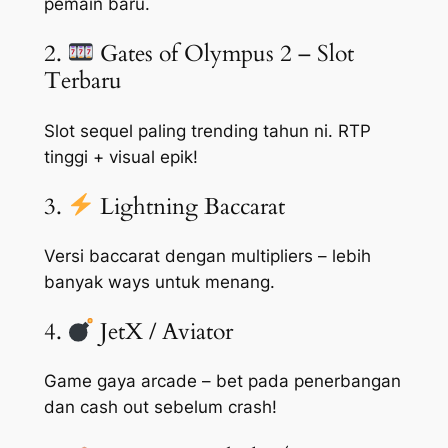
pemain baru.
2.
Gates of Olympus 2 – Slot
Terbaru
Slot sequel paling trending tahun ni. RTP
tinggi + visual epik!
3.
Lightning Baccarat
Versi baccarat dengan multipliers – lebih
banyak ways untuk menang.
4.
JetX / Aviator
Game gaya arcade – bet pada penerbangan
dan cash out sebelum crash!