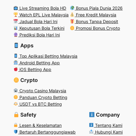
Live Streaming Bola HD
Bonus Piala Dunia 2026
Watch EPL Live Malaysia
Free Kredit Malaysia
Jadual Bola Hari Ini
Bonus Tanpa Deposit
Keputusan Bola Terkini
Promosi Bonus Crypto
Prediksi Bola Hari Ini
Apps
Top Aplikasi Betting Malaysia
Android Betting App
iOS Betting App
Crypto
Crypto Casino Malaysia
Panduan Crypto Betting
USDT vs BTC Betting
Safety
Company
Lesen & Keselamatan
Tentang Kami
Bertaruh Bertanggungjawab
Hubungi Kami