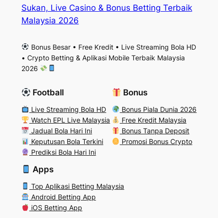
Sukan, Live Casino & Bonus Betting Terbaik
Malaysia 2026
Bonus Besar • Free Kredit • Live Streaming Bola HD
• Crypto Betting & Aplikasi Mobile Terbaik Malaysia
2026
Football
Bonus
Live Streaming Bola HD
Bonus Piala Dunia 2026
Watch EPL Live Malaysia
Free Kredit Malaysia
Jadual Bola Hari Ini
Bonus Tanpa Deposit
Keputusan Bola Terkini
Promosi Bonus Crypto
Prediksi Bola Hari Ini
Apps
Top Aplikasi Betting Malaysia
Android Betting App
iOS Betting App