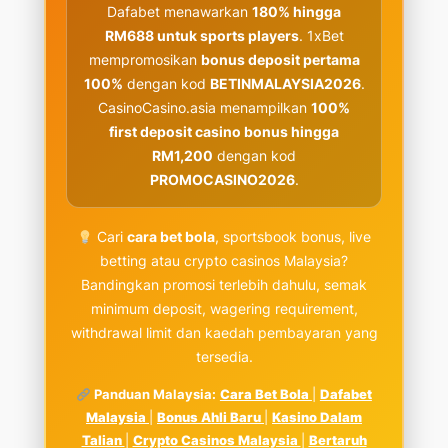
Dafabet menawarkan
180% hingga
RM688 untuk sports players
. 1xBet
mempromosikan
bonus deposit pertama
100%
dengan kod
BETINMALAYSIA2026
.
CasinoCasino.asia menampilkan
100%
first deposit casino bonus hingga
RM1,200
dengan kod
PROMOCASINO2026
.
Cari
cara bet bola
, sportsbook bonus, live
betting atau crypto casinos Malaysia?
Bandingkan promosi terlebih dahulu, semak
minimum deposit, wagering requirement,
withdrawal limit dan kaedah pembayaran yang
tersedia.
Panduan Malaysia:
Cara Bet Bola
|
Dafabet
Malaysia
|
Bonus Ahli Baru
|
Kasino Dalam
Talian
|
Crypto Casinos Malaysia
|
Bertaruh