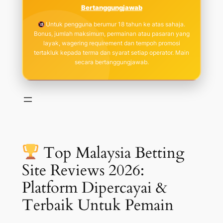
Bertanggungjawab
Untuk pengguna berumur 18 tahun ke atas sahaja.
Bonus, jumlah maksimum, permainan atau pasaran yang
layak, wagering requirement dan tempoh promosi
tertakluk kepada terma dan syarat setiap operator. Main
secara bertanggungjawab.
Top Malaysia Betting
Site Reviews 2026:
Platform Dipercayai &
Terbaik Untuk Pemain