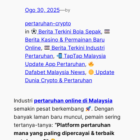
Ogo 30, 2025
—
by
pertaruhan-crypto
in
Berita Terkini Bola Sepak
, 
Berita Kasino & Permainan Baru
Online
, 
Berita Terkini Industri
Pertaruhan
, 
TapTap Malaysia
Update App Pertaruhan
, 
Dafabet Malaysia News
, 
Update
Dunia Crypto & Pertaruhan
Industri
pertaruhan online di Malaysia
semakin pesat berkembang
. Dengan
banyak laman baru muncul, pemain sering
tertanya-tanya:
“Platform pertaruhan
mana yang paling dipercayai & terbaik