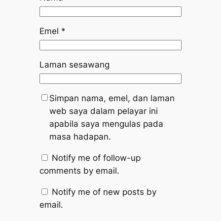
Emel
*
Laman sesawang
Simpan nama, emel, dan laman
web saya dalam pelayar ini
apabila saya mengulas pada
masa hadapan.
Notify me of follow-up
comments by email.
Notify me of new posts by
email.