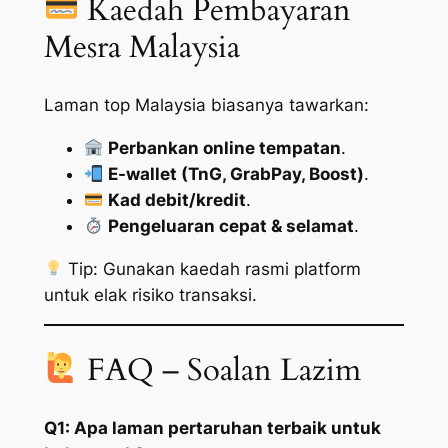
Kaedah Pembayaran
Mesra Malaysia
Laman top Malaysia biasanya tawarkan:
Perbankan online tempatan
.
E-wallet (TnG, GrabPay, Boost)
.
Kad debit/kredit
.
Pengeluaran cepat & selamat
.
Tip: Gunakan kaedah rasmi platform
untuk elak risiko transaksi.
FAQ – Soalan Lazim
Q1: Apa laman pertaruhan terbaik untuk