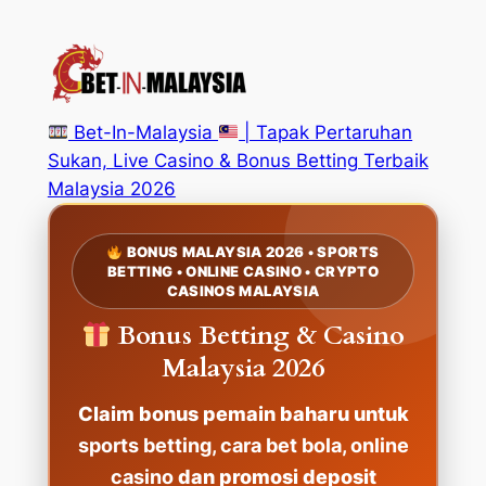
Skip
to
content
Bet-In-Malaysia
| Tapak Pertaruhan
Sukan, Live Casino & Bonus Betting Terbaik
Malaysia 2026
BONUS MALAYSIA 2026 • SPORTS
BETTING • ONLINE CASINO • CRYPTO
CASINOS MALAYSIA
Bonus Betting & Casino
Malaysia 2026
Claim bonus pemain baharu untuk
sports betting, cara bet bola, online
casino
dan promosi deposit